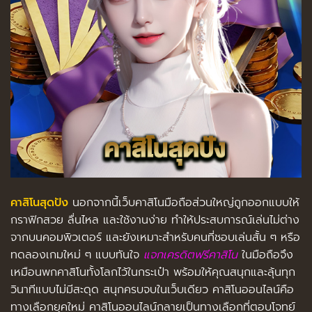
คาสิโนสุดปัง
นอกจากนี้เว็บคาสิโนมือถือส่วนใหญ่ถูกออกแบบให้
กราฟิกสวย ลื่นไหล และใช้งานง่าย ทำให้ประสบการณ์เล่นไม่ต่าง
จากบนคอมพิวเตอร์ และยังเหมาะสำหรับคนที่ชอบเล่นสั้น ๆ หรือ
ทดลองเกมใหม่ ๆ แบบทันใจ
แจกเครดิตฟรีคาสิโน
ในมือถือจึง
เหมือนพกคาสิโนทั้งโลกไว้ในกระเป๋า พร้อมให้คุณสนุกและลุ้นทุก
วินาทีแบบไม่มีสะดุด สนุกครบจบในเว็บเดียว คาสิโนออนไลน์คือ
ทางเลือกยุคใหม่ คาสิโนออนไลน์กลายเป็นทางเลือกที่ตอบโจทย์