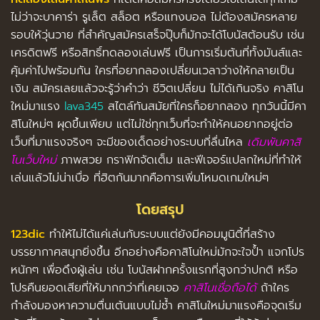
ไม่ว่าจะบาคาร่า รูเล็ต สล็อต หรือแทงบอล ไม่ต้องสมัครหลาย
รอบให้วุ่นวาย ที่สำคัญสมัครเสร็จปุ๊บก็มักจะได้โบนัสต้อนรับ เช่น
เครดิตฟรี หรือสิทธิ์ทดลองเล่นฟรี เป็นการเริ่มต้นที่ทั้งมันส์และ
คุ้มค่าไปพร้อมกัน ใครที่อยากลองเปลี่ยนเวลาว่างให้กลายเป็น
เงิน สมัครเลยแล้วจะรู้ว่าคำว่า ชีวิตเปลี่ยน ไม่ได้เกินจริง คาสิโน
ใหม่มาแรง
lava345
สไตล์ทันสมัยที่ใครก็อยากลอง ทุกวันนี้มีคา
สิโนใหม่ๆ ผุดขึ้นเพียบ แต่ไม่ใช่ทุกเว็บที่จะทำให้คนอยากอยู่ต่อ
เว็บที่มาแรงจริงๆ จะมีของเด็ดอย่างระบบที่ลื่นไหล
เดิมพันคาสิ
โนเว็บใหม่
ภาพสวย กราฟิกจัดเต็ม และฟีเจอร์แปลกใหม่ที่ทำให้
เล่นแล้วไม่น่าเบื่อ ที่ฮิตกันมากคือการเพิ่มโหมดเกมใหม่ๆ
โดยสรุป
123dic
ทำให้ไม่ได้แค่เล่นกับระบบแต่ยังมีคอมมูนิตี้ที่สร้าง
บรรยากาศสนุกยิ่งขึ้น อีกอย่างคือคาสิโนใหม่มักจะใจป้ำ แจกโปร
หนักๆ เพื่อดึงผู้เล่น เช่น โบนัสฝากครั้งแรกที่สูงกว่าปกติ หรือ
โปรคืนยอดเสียที่ให้มากกว่าที่เคยเจอ
คาสิโนเชื่อถือได้
ถ้าใคร
กำลังมองหาความตื่นเต้นแบบไม่ซ้ำ คาสิโนใหม่มาแรงคือจุดเริ่ม