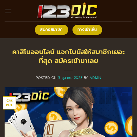
ข้าม
ไป
ยัง
เนื้อหา
สมัครสมาชิก
ทางเข้าเล่น
คาสิโนออนไลน์ แจกโบนัสให้สมาชิกเยอะ
ที่สุด สมัครเข้ามาเลย
POSTED ON
3 ตุลาคม 2023
BY
ADMIN
03
ต.ค.