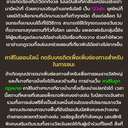
อาจเกิดเรื่องที่น่าวิตกกังวล โน่นเป็นสิ่งที่คาสิโนเหมือนจริงเข้า
มามีหน้าที่ ด้วยความเจริญด้านเทคโนโลยี เว็บ
123dic
ยุคใหม่ก็
เลยมีตัวเลือกเกมที่เบิกบานรวมทั้งท้าทุกชนิด ตั้งแต่สล็อต ไป
จนกระทั่งเกมบนโต๊ะที่ใช้วิธีการ สามารถใช้ได้ทุกขณะของวันรวม
ทั้งจากแทบทุกสถานที่ทั่วทั้งโลก นอกนั้น แพลตฟอร์มกลุ่มนี้ยัง
ให้ผู้ชมรับดูแต่ละเกมได้อย่างไม่มีเครื่องกีดขวาง ช่วยทำให้พวก
เขาอ่านกฎรวมทั้งเล่นบทช่วยสอนที่เกี่ยวพันได้อย่างไม่ยากเย็น
คาสิโนออนไลน์ กดรับเครดิตเพื่อเพิ่มช่องทางสำหรับ
ในการชนะ
ถ้าเกิดคุณปรารถนาเพิ่มช่องทางสำหรับเพื่อการชนะรางวัลใหญ่
และก็บางทีอาจมั่งคั่งได้ในเลวข้ามคืน การอ่านเว็บ
คาสิโนถูก
กฎหมาย
คาสิโนต่างๆบางทีอาจนำมาซึ่งเรื่องน่าแปลกใจได้ เวลา
นี้สถานที่หลายที่เสนอแพ็คเกจพิเศษอย่างเช่น โบนัสขาดเงินฝาก
รวมทั้งการเล่นฟรีซึ่งเป็นส่วนหนึ่งส่วนใดของโปรแกรมรางวัล
สถานประกอบการบางพื้นที่ยังมีรอบโบนัสพิเศษระหว่างเกม
ถ่ายทอดสดยกตัวอย่างเช่น วงล้อรูเล็ตที่กำลังหมุน มอบสิทธิ
พิเศษเสริมเติมรวมทั้งรางวัลเงินสดให้กับผู้เข้าร่วมที่โชคดี สิ่งที่