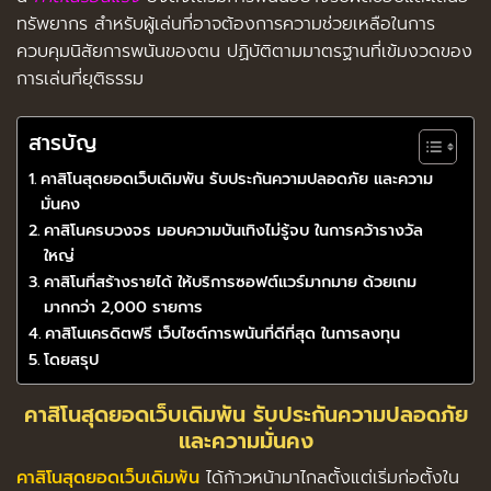
ทรัพยากร สำหรับผู้เล่นที่อาจต้องการความช่วยเหลือในการ
ควบคุมนิสัยการพนันของตน ปฏิบัติตามมาตรฐานที่เข้มงวดของ
การเล่นที่ยุติธรรม
สารบัญ
คาสิโนสุดยอดเว็บเดิมพัน รับประกันความปลอดภัย และความ
มั่นคง
คาสิโนครบวงจร มอบความบันเทิงไม่รู้จบ ในการคว้ารางวัล
ใหญ่
คาสิโนที่สร้างรายได้ ให้บริการซอฟต์แวร์มากมาย ด้วยเกม
มากกว่า 2,000 รายการ
คาสิโนเครดิตฟรี เว็บไซต์การพนันที่ดีที่สุด ในการลงทุน
โดยสรุป
คาสิโนสุดยอดเว็บเดิมพัน รับประกันความปลอดภัย
และความมั่นคง
คาสิโนสุดยอดเว็บเดิมพัน
ได้ก้าวหน้ามาไกลตั้งแต่เริ่มก่อตั้งใน