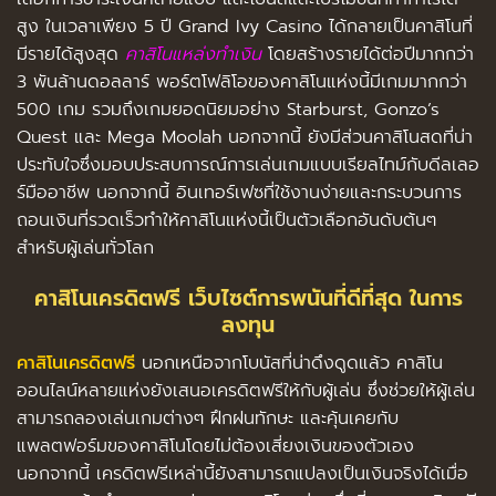
สูง ในเวลาเพียง 5 ปี Grand Ivy Casino ได้กลายเป็นคาสิโนที่
มีรายได้สูงสุด
คาสิโนแหล่งทำเงิน
โดยสร้างรายได้ต่อปีมากกว่า
3 พันล้านดอลลาร์ พอร์ตโฟลิโอของคาสิโนแห่งนี้มีเกมมากกว่า
500 เกม รวมถึงเกมยอดนิยมอย่าง Starburst, Gonzo’s
Quest และ Mega Moolah นอกจากนี้ ยังมีส่วนคาสิโนสดที่น่า
ประทับใจซึ่งมอบประสบการณ์การเล่นเกมแบบเรียลไทม์กับดีลเลอ
ร์มืออาชีพ นอกจากนี้ อินเทอร์เฟซที่ใช้งานง่ายและกระบวนการ
ถอนเงินที่รวดเร็วทำให้คาสิโนแห่งนี้เป็นตัวเลือกอันดับต้นๆ
สำหรับผู้เล่นทั่วโลก
คาสิโนเครดิตฟรี เว็บไซต์การพนันที่ดีที่สุด ในการ
ลงทุน
คาสิโนเครดิตฟรี
นอกเหนือจากโบนัสที่น่าดึงดูดแล้ว คาสิโน
ออนไลน์หลายแห่งยังเสนอเครดิตฟรีให้กับผู้เล่น ซึ่งช่วยให้ผู้เล่น
สามารถลองเล่นเกมต่างๆ ฝึกฝนทักษะ และคุ้นเคยกับ
แพลตฟอร์มของคาสิโนโดยไม่ต้องเสี่ยงเงินของตัวเอง
นอกจากนี้ เครดิตฟรีเหล่านี้ยังสามารถแปลงเป็นเงินจริงได้เมื่อ