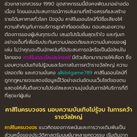
ช่วงกลางทศวรรษ 1990 อุตสาหกรรมนี้ยังคงพัฒนาอย่างต่อ
เนื่อง โดยมอบประสบการณ์การเล่นเกมที่สร้างสรรค์และสร้าง
รายได้มหาศาลทั่วโลก ปัจจุบัน คาสิโนออนไลน์ที่มีชื่อเสียงให้
ความสำคัญกับการบริการลูกค้าที่ยอดเยี่ยม ตอบสนองความ
ต้องการของผู้เล่นทุกระดับ เสนอโปรโมชั่นสุดเร้าใจ และทุ่มเท
อย่างเต็มที่เพื่อรับประกันความปลอดภัยและความมั่นคงของผู้
เล่น ไม่ว่าคุณจะเป็นนักพนันที่มีประสบการณ์หรือเป็นมือใหม่ใน
โลกของ
คาสิโนออนไลน์สมัครฟรี
มีตัวเลือกมากมายให้เลือก ซึ่ง
มอบความบันเทิงไม่รู้จบและโอกาสในการคว้ารางวัลใหญ่ ความ
ปลอดภัย และความมั่นคง
allslotgame789
คาสิโนออนไลน์ที่
ถูกกฎหมายจะแสดงข้อมูลนี้ไว้อย่างเด่นชัดบนเว็บไซต์ของตน
แสดงให้เห็นถึงความโปร่งใสและความมุ่งมั่นในการให้บริการที่ดี
ที่สุดแก่ผู้เล่น
คาสิโนครบวงจร มอบความบันเทิงไม่รู้จบ ในการคว้า
รางวัลใหญ่
คาสิโนครบวงจร
แนวคิดของการพนันและการวางเดิมพันเป็น
ส่วนหนึ่งของประวัติศาสตร์มนุษย์มาหลายศตวรรษ เริ่มต้นจาก