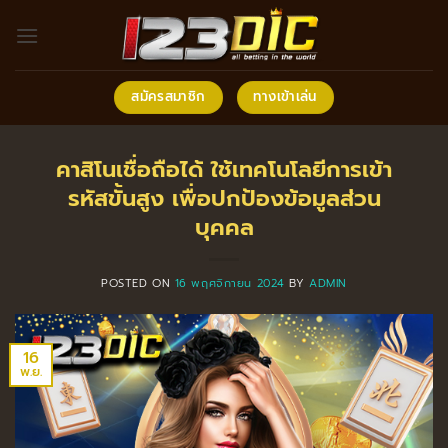
ข้าม
ไป
ยัง
เนื้อหา
สมัครสมาชิก
ทางเข้าเล่น
คาสิโนเชื่อถือได้ ใช้เทคโนโลยีการเข้า
รหัสขั้นสูง เพื่อปกป้องข้อมูลส่วน
บุคคล
POSTED ON
16 พฤศจิกายน 2024
BY
ADMIN
16
พ.ย.