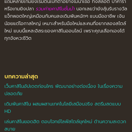
แถมหลายเกมยังเริ่มต้นเบทต่ำอย่างไม่น่าเชื่อ ทั้งสล็อต บาคาร่า
หรือเกมยิงปลา
รวมค่ายคาสิโนชั้นนำ
บอกเลยว่ายังลุ้นรับรางวัล
แจ็กพอตใหญ่เหมือนกับคนลงเดิมพันหนักๆ แบบมืออาชีพ เงิน
น้อยแต่โอกาสใหญ่ เหมาะสำหรับมือใหม่และคนที่อยากลองสไตล์
ใหม่ แบบนี้แหละอิสระของคาสิโนออนไลน์ เพราะคุณเลือกเองได้
ทุกจังหวะชีวิต
บทความล่าสุด
เว็บคาสิโนอัปเดตก่อนใคร พัฒนาอย่างต่อเนื่อง ในเรื่องความ
ปลอดภัย
เดิมพันคาสิโน ผสมผสานเทคโนโลยีเสมือนจริง สตรีมสดแบบ
HD
เล่นคาสิโนยอดฮิต ตอบโจทย์ไลฟ์สไตล์ยุคใหม่ ด้านความสะดวก
สบาย