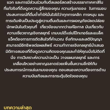
แจก และการมีส่วนร่วมกับดีลเลอร์สดสร้างบรรยากาศคาสิโน
ที่แท้จริงที่ดึงดูดความรู้สึกของคุณ ความทุ่มเทของ ในการมอบ
ประสบการณ์ที่ดื่มด่ำทำให้มั่นใจได้ว่าทุกการคลิก การหมุน และ
การเดิมพันเป็นประตูสู่ความตื่นเต้นและการผจญภัยปลดปล่อย
นักพนันในตัวคุณที่ เกี่ยวข้องมากกว่าแค่โอกาส มันเกี่ยวกับ
ความเชี่ยวชาญเชิงกลยุทธ์ เกมบนโต๊ะเช่นโป๊กเกอร์และแบล็ค
แจ็คต้องการการตัดสินใจที่คำนวณ ซึ่งทักษะและสติปัญญา
สามารถมีอิทธิพลต่อผลลัพธ์ ความท้าทายเชิงกลยุทธ์นำเสนอ
มิติทางสมองที่ดึงดูดความคิดของคุณและทำให้คุณนั่งไม่ติดที่
นั่ง การวิเคราะห์ความน่าจะเป็น วางแผนกลยุทธ์ และการ
เคลื่อนไหวอย่างชาญฉลาดช่วยเพิ่มชั้นความลึกให้กับ
ประสบการณ์การเล่นเกมของคุณ ตอบสนองความต้องการด้าน
ความบันเทิงและการกระตุ้นจิตใจของคุณ
บทความล่าสุด