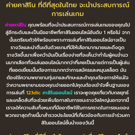
ค่ายคาสิโน ที่ดีที่สุดในไทย จะนําประสบการณ์
การเล่นเกม
ค่ายคาสิโน
คุณพร้อมที่จะนําประสบการณ์การเล่นเกมของคุณไป
สู่อีกระดับและเป็นมืออาชีพที่คาสิโนออนไลน์อันดับ 1 หรือไม่ จาก
นั้นเตรียมตัวให้พร้อมเพราะการเล่นที่คาสิโนออนไลน์อาจเป็น
รางวัลและน่าตื่นเต้นด้วยเกมที่มีให้เลือกมากมายและดึงดูด
รางวัลขึ้นมาเพื่อคว้ามันเป็นเรื่องง่ายที่จะเห็นว่าทําไมผู้คนจํานว
นมากเลือกที่จะเล่นออนไลน์มากกว่าที่เคยเป็นมาแต่การเป็นผู้เล่น
ที่ยอดเยี่ยมนั้นต้องการมากกว่าการสมัครและหมุนสล็อต มัน
ต้องใช้ความพยายามทุ่มเทและทักษะและถ้าคุณต้องการให้แน่ใจ
ว่าความพยายามของคุณจ่ายออกไปคุณต้องเข้าใจพื้นฐานของ
การเล่นที่
123dic
คาสิโนออนไลน์
เราจะพูดคุยเกี่ยวกับกลยุทธ์
และเคล็ดลับที่จะช่วยเพิ่มโอกาสในการชนะรางวัลใหญ่นอกจากนี้
เราจะให้ความลับทั้งหมดที่มืออาชีพใช้ในการคราดในการชนะของ
พวกเขาสุดท้ายนี้มาสํารวจประโยชน์ที่เกี่ยวข้องกับการเข้าร่วมคา
สิโนออนไลน์ชั้นนําของวันนี้