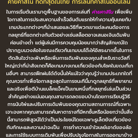
ค่ายคาสิโน ที่ดีที่สุดในไทย การเล่นที่คาสิโนออนไลน์
ในการเริ่มต้นเรามาดูพื้นฐานของการเล่นที่
ค่ายคาสิโน
เพื่อเพิ่ม
โอกาสในการประสบความสําเร็จอันดับแรกให้ทําความคุ้นเคยกับ
เกมประเภทต่างๆที่นําเสนอและวิธีที่พวกเขาแต่ละคนต้องการ
กลยุทธ์ที่แตกต่างกันตัวอย่างเช่นสล็อตอาจเสนอเงินเดิมพัน
ค่อนข้างต่ํา แต่ผู้เล่นมีการควบคุมน้อยมากว่าสัญลักษณ์ใด
ปรากฏบนวงล้อในขณะเดียวกันเกมบนโต๊ะให้อิสระมากขึ้นในการ
ตัดสินใจว่าจะพับหรือเพิ่มการเดิมพันของคุณสําหรับรางวัลที่
ใหญ่กว่าที่น่าสังเกตก็คือเกมบางเกมเกี่ยวข้องกับโชคในขณะที่เก
มอื่นๆ สามารถฝึกฝนได้ดังนั้นให้แน่ใจว่าคุณรู้ว่าเกมประเภทใดที่
คุณควรทําเพื่อโอกาสสูงสุดในการชนะทีนี้มาดูกลยุทธ์ที่พยายาม
และจริงเพื่อตีบ้านแบล็คแจ็คเป็นเกมหนึ่งที่กลยุทธ์เล่นเป็นส่วน
สําคัญอย่างแน่นอนคุณสามารถลดขอบบ้านโดยการเรียนรู้วิธี
การนับไพ่และปรับการเดิมพันของคุณตามสถานการณ์ที่เฉพาะ
เจาะจงหากคุณสามารถค้นหาตารางที่มีหกชั้นหรือน้อยกว่านั้นสิ่ง
นี้สามารถพิสูจน์ได้ว่าเป็นประโยชน์โดยเฉพาะรูเล็ตยังเกี่ยวข้อง
กับทักษะและความน่าจะเป็น การทําความเข้าใจเลย์เอาต์ของล้อ
และการใช้ระบบการเดิมพันเพื่อปรับปรุงโอกาสในการออกมาข้าง