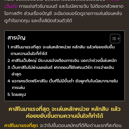
เว็บดัง
การแข่งทัวร์นาเมนต์ และโบนัสรายวัน ไม่ต้องกลัวพลาด
โอกาสดีๆ ส่วนเรื่องบัญชี จะมีแดชบอร์ดดูรายการเล่นย้อนหลัง
ดูกำไรขาดทุน และตั้งลิมิตส่วนตัวได้
สารบัญ
คาสิโนมาแรงที่สุด จะเล่นหลักหน่วย หลักสิบ แล้วค่อยขยับขึ้น
ตามความมั่นใจก็ทำได้
คาสิโนเว็บใหญ่ มีระบบแจ้งเตือนการเงิน บอกว่าช่วงนี้เล่นหนัก
เว็บคาสิโนไม่ผ่านเอเย่นต์ ฝากถอนก็ใช้เฟรมเวิร์ก การจ่ายเงิน
ล่าสุด
แจกเครดิตฟรีคาสิโน เว็บที่ไม่มีขั้นต่ำ ยังผูกกับโบนัสมากมายใน
การเล่น
โดยสรุป
คาสิโนมาแรงที่สุด จะเล่นหลักหน่วย หลักสิบ แล้ว
ค่อยขยับขึ้นตามความมั่นใจก็ทำได้
คาสิโนมาแรงที่สุด
จะว่าไปขั้นตอนสมัครที่ดีคือด่านแรกที่สะท้อน