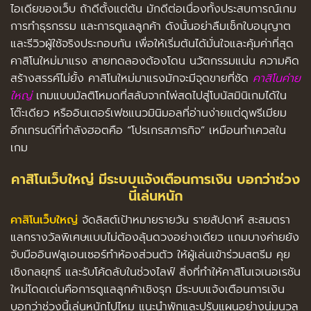
ไอเดียของเว็บ ถ้าดีตั้งแต่ต้น มักดีต่อเนื่องทั้งประสบการณ์เกม
การทำธุรกรรม และการดูแลลูกค้า ดังนั้นอย่าลืมเช็กใบอนุญาต
และรีวิวผู้ใช้จริงประกอบกัน เพื่อให้เริ่มต้นได้มั่นใจและคุ้มค่าที่สุด
คาสิโนใหม่มาแรง สายทดลองต้องโดน นวัตกรรมแน่น ความคิด
สร้างสรรค์ไม่ยั้ง คาสิโนใหม่มาแรงมักจะมีจุดขายที่ชัด
คาสิโนค่าย
ใหญ่
เกมแบบมัลติโหมดที่สลับจากไพ่สดไปสู่โบนัสมินิเกมได้ใน
โต๊ะเดียว หรืออินเตอร์เฟซแนวมินิมอลที่อ่านง่ายแต่ดูพรีเมียม
อีกเทรนด์ที่กำลังฮอตคือ “โปรเกรสภารกิจ” เหมือนทำเควสใน
เกม
คาสิโนเว็บใหญ่ มีระบบแจ้งเตือนการเงิน บอกว่าช่วง
นี้เล่นหนัก
คาสิโนเว็บใหญ่
จัดลิสต์เป้าหมายรายวัน รายสัปดาห์ สะสมตรา
แลกรางวัลพิเศษแบบไม่ต้องลุ้นดวงอย่างเดียว แถมบางค่ายยัง
จับมืออินฟลูเอนเซอร์ทำห้องส่วนตัว ให้ผู้เล่นเข้าร่วมสตรีม คุย
เชิงกลยุทธ์ และรับโค้ดลับในช่วงไลฟ์ สิ่งที่ทำให้คาสิโนเจเนอเรชัน
ใหม่โดดเด่นคือการดูแลลูกค้าเชิงรุก มีระบบแจ้งเตือนการเงิน
บอกว่าช่วงนี้เล่นหนักไปไหม แนะนำพักและปรับแผนอย่างนุ่มนวล