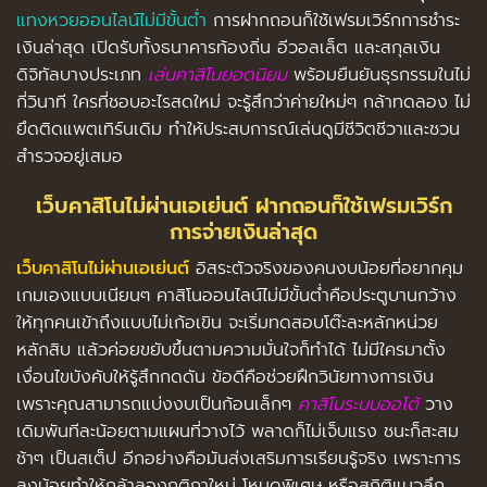
แทงหวยออนไลน์ไม่มีขั้นต่ำ
การฝากถอนก็ใช้เฟรมเวิร์กการชำระ
เงินล่าสุด เปิดรับทั้งธนาคารท้องถิ่น อีวอลเล็ต และสกุลเงิน
ดิจิทัลบางประเภท
เล่นคาสิโนยอดนิยม
พร้อมยืนยันธุรกรรมในไม่
กี่วินาที ใครที่ชอบอะไรสดใหม่ จะรู้สึกว่าค่ายใหม่ๆ กล้าทดลอง ไม่
ยึดติดแพตเทิร์นเดิม ทำให้ประสบการณ์เล่นดูมีชีวิตชีวาและชวน
สำรวจอยู่เสมอ
เว็บคาสิโนไม่ผ่านเอเย่นต์ ฝากถอนก็ใช้เฟรมเวิร์ก
การจ่ายเงินล่าสุด
เว็บคาสิโนไม่ผ่านเอเย่นต์
อิสระตัวจริงของคนงบน้อยที่อยากคุม
เกมเองแบบเนียนๆ คาสิโนออนไลน์ไม่มีขั้นต่ำคือประตูบานกว้าง
ให้ทุกคนเข้าถึงแบบไม่เก้อเขิน จะเริ่มทดสอบโต๊ะละหลักหน่วย
หลักสิบ แล้วค่อยขยับขึ้นตามความมั่นใจก็ทำได้ ไม่มีใครมาตั้ง
เงื่อนไขบังคับให้รู้สึกกดดัน ข้อดีคือช่วยฝึกวินัยทางการเงิน
เพราะคุณสามารถแบ่งงบเป็นก้อนเล็กๆ
คาสิโนระบบออโต้
วาง
เดิมพันทีละน้อยตามแผนที่วางไว้ พลาดก็ไม่เจ็บแรง ชนะก็สะสม
ช้าๆ เป็นสเต็ป อีกอย่างคือมันส่งเสริมการเรียนรู้จริง เพราะการ
ลงน้อยทำให้กล้าลองกติกาใหม่ โหมดพิเศษ หรือสถิติแนวลึก