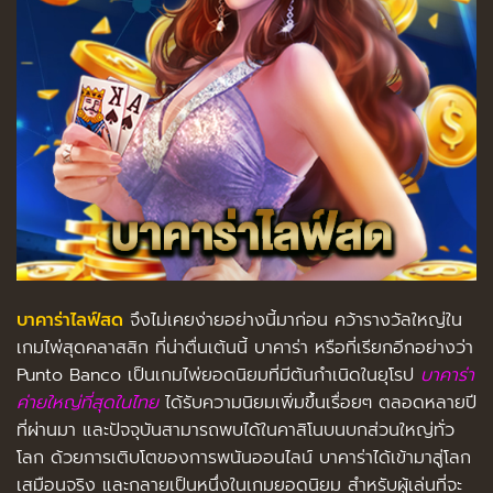
บาคาร่าไลฟ์สด
จึงไม่เคยง่ายอย่างนี้มาก่อน คว้ารางวัลใหญ่ใน
เกมไพ่สุดคลาสสิก ที่น่าตื่นเต้นนี้ บาคาร่า หรือที่เรียกอีกอย่างว่า
Punto Banco เป็นเกมไพ่ยอดนิยมที่มีต้นกำเนิดในยุโรป
บาคาร่า
ค่ายใหญ่ที่สุดในไทย
ได้รับความนิยมเพิ่มขึ้นเรื่อยๆ ตลอดหลายปี
ที่ผ่านมา และปัจจุบันสามารถพบได้ในคาสิโนบนบกส่วนใหญ่ทั่ว
โลก ด้วยการเติบโตของการพนันออนไลน์ บาคาร่าได้เข้ามาสู่โลก
เสมือนจริง และกลายเป็นหนึ่งในเกมยอดนิยม สำหรับผู้เล่นที่จะ