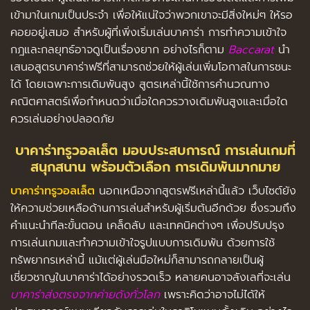
เข้ามาในเกมเป็นประจำ เพื่อให้แน่ใจว่าพวกเขาจะมีสิ่งใหม่ๆ ให้รอ
คอยอยู่เสมอ สำหรับผู้ที่เพิ่งเริ่มเล่นบาคาร่า การทำความเข้าใจ
กฎและกลยุทธ์อาจดูเป็นเรื่องยาก อย่างไรก็ตาม
Baccarat
นำ
เสนอสูตรบาคาร่าฟรีที่สามารถช่วยให้ผู้เล่นเพิ่มโอกาสในการชนะ
ได้ โดยเฉพาะการเดิมพันสูง สูตรเหล่านี้ใช้การคำนวณทาง
คณิตศาสตร์เพื่อกำหนดว่าเมื่อใดควรวางเดิมพันสูงและเมื่อใด
ควรเล่นอย่างปลอดภัย
บาคาร่าทรูวอลเล็ต มอบประสบการณ์ การเล่นเกมที่
สนุกสนาน พร้อมตัวเลือก การเดิมพันมากมาย
บาคาร่าทรูวอลเล็ต
นอกเหนือจากสูตรฟรีเหล่านี้แล้ว เว็บไซต์ยัง
ให้ความช่วยเหลือด้านการเล่นสำหรับผู้เริ่มต้นอีกด้วย ซึ่งรวมถึง
คำแนะนำทีละขั้นตอน เคล็ดลับ และเทคนิคต่างๆ เพื่อปรับปรุง
การเล่นเกมและทำความเข้าใจรูปแบบการเดิมพัน ด้วยการใช้
ทรัพยากรเหล่านี้ แม้แต่ผู้เล่นมือใหม่ก็สามารถกลายเป็นผู้
เชี่ยวชาญในบาคาร่าได้อย่างรวดเร็ว หลายคนอาจลังเลที่จะเล่น
บาคาร่าส่งตรงจากค่ายดังทั่วโลก
เพราะคิดว่าอาจไม่ได้ให้