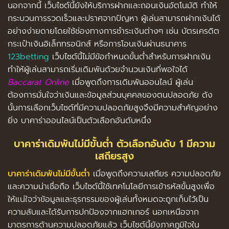
นอกจากนี้ เว็บไซต์นี้ยังให้บริการฝากและถอนเงินอัตโนมัติ ทำให้
กระบวนการรวดเร็วและปราศจากปัญหา ผู้เล่นสามารถฝากเงินได้
อย่างง่ายดายโดยใช้ช่องทางการชำระเงินต่างๆ เช่น บัตรเครดิต
กระเป๋าเงินอิเล็กทรอนิกส์ หรือการโอนเงินผ่านธนาคาร
123betting
เว็บไซต์นี้ไม่มีข้อกำหนดขั้นต่ำสำหรับการฝากเงิน
ทำให้ผู้เล่นสามารถเริ่มเดิมพันด้วยจำนวนเงินที่พอใจได้
Baccarat Online
เมื่อพูดถึงการเดิมพันออนไลน์ ผู้เล่น
ต้องการมั่นใจว่าเงินและข้อมูลส่วนบุคคลของตนปลอดภัย ดัง
นั้นการเลือกเว็บไซต์ที่มีความปลอดภัยสูงจึงมีความสำคัญอย่าง
ยิ่ง บาคาร่าออนไลน์เป็นตัวเลือกอันดับหนึ่ง
บาคาร่าเดิมพันไม่มีขั้นต่ำ ตัวเลือกอันดับ 1 มีความ
เสถียรสูง
บาคาร่าเดิมพันไม่มีขั้นต่ำ
เมื่อพูดถึงความเสถียร ความปลอดภัย
และความน่าเชื่อถือ เว็บไซต์นี้ใช้เทคโนโลยีการเข้ารหัสขั้นสูงเพื่อ
ให้แน่ใจว่าข้อมูลและธุรกรรมของผู้เล่นทั้งหมดจะถูกเก็บไว้เป็น
ความลับและได้รับการปกป้องจากแฮกเกอร์ นอกเหนือจาก
มาตรการด้านความปลอดภัยแล้ว เว็บไซต์นี้ยังภาคภูมิใจใน