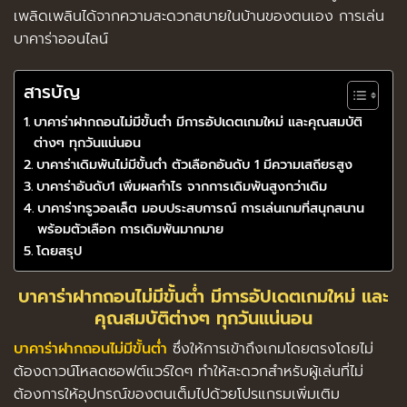
เพลิดเพลินได้จากความสะดวกสบายในบ้านของตนเอง การเล่น
บาคาร่าออนไลน์
สารบัญ
บาคาร่าฝากถอนไม่มีขั้นต่ำ มีการอัปเดตเกมใหม่ และคุณสมบัติ
ต่างๆ ทุกวันแน่นอน
บาคาร่าเดิมพันไม่มีขั้นต่ำ ตัวเลือกอันดับ 1 มีความเสถียรสูง
บาคาร่าอันดับ1 เพิ่มผลกำไร จากการเดิมพันสูงกว่าเดิม
บาคาร่าทรูวอลเล็ต มอบประสบการณ์ การเล่นเกมที่สนุกสนาน
พร้อมตัวเลือก การเดิมพันมากมาย
โดยสรุป
บาคาร่าฝากถอนไม่มีขั้นต่ำ มีการอัปเดตเกมใหม่ และ
คุณสมบัติต่างๆ ทุกวันแน่นอน
บาคาร่าฝากถอนไม่มีขั้นต่ำ
ซึ่งให้การเข้าถึงเกมโดยตรงโดยไม่
ต้องดาวน์โหลดซอฟต์แวร์ใดๆ ทำให้สะดวกสำหรับผู้เล่นที่ไม่
ต้องการให้อุปกรณ์ของตนเต็มไปด้วยโปรแกรมเพิ่มเติม