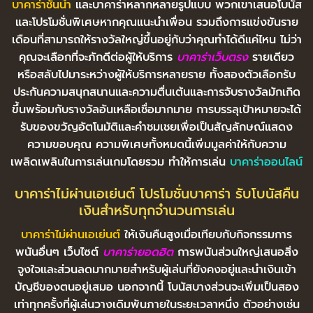
บาคาร่าชั้นนำ
และบาคาร่าหลากหลายรูปแบบ พวกเขาเสนอโบนัส
และโปรโมชั่นพิเศษหากคุณแนะนำเพื่อน รวมถึงการแข่งขันราย
เดือนที่สามารถให้รางวัลใหญ่ขึ้นอยู่กับว่าคุณทำได้ดีแค่ไหน ไม่ว่า
คุณจะเลือกที่จะภักดีต่อผู้ให้บริการ
บาคาร่าเว็บตรง
รายเดียว
หรือสลับไปมาระหว่างผู้ให้บริการหลายราย ทั้งสองตัวเลือกรับ
ประกันความสนุกสนานและความตื่นเต้นและการจับรางวัลมักเกิด
ขึ้นพร้อมกับรางวัลอันเหลือเชื่อมากมาย การบรรลุเป้าหมายจะได้
รับของขวัญอัตโนมัติและคำชมเชยเพื่อเป็นสัญลักษณ์แสดง
ความขอบคุณ ความพิเศษทั้งหมดนี้เพิ่มมูลค่าให้กับความ
เพลิดเพลินในการเล่นเกมโดยรวม ทำให้การเล่น
บาคาร่าออนไลน์
บาคาร่าไม่ผ่านเอเย่นต์
โปรโมชั่นบาคาร่า รับโบนัสคืน
เงินสำหรับทุกจำนวนการเล่น
บาคาร่าไม่ผ่านเอเย่นต์
ให้เงินคืนสูงเมื่อเทียบกับกิจกรรมการ
พนันอื่นๆ เว็บไซต์
บาคาร่ายอดฮิต
การพนันส่วนใหญ่เสนอสิ่ง
จูงใจและส่วนลดมากมายสำหรับผู้เล่นที่ยังคงอยู่และนำเงินเข้า
บัญชีของตนอยู่เสมอ นอกจากนี้ โบนัสบางส่วนจะเพิ่มเป็นสอง
เท่าทุกครั้งที่ผู้เล่นวางเดิมพันภายในระยะเวลาหนึ่ง ตัวอย่างเช่น