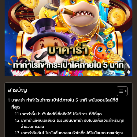
สารบัญ
บาคาร่า ทำกำไรเข้ากระเป๋าได้ภายใน 5 นาที พนันออนไลน์ที่ดี
ที่สุด
บาคาร่าชั้นนำ เว็บไซต์ที่เชื่อถือได้ ให้บริการ ที่ดีที่สุด
บาคาร่าไม่ผ่านเอเย่นต์ โปรโมชั่นบาคาร่า รับโบนัสคืนเงินสำหรับทุก
จำนวนการเล่น
บาคาร่าอันดับ1 โปรโมชั่นทดสอบหัวใจที่จะให้โบนัสมากมายแก่คุณ