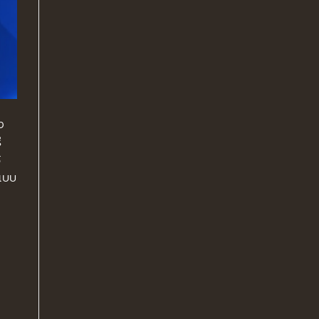
ง
ี
้
จแบบ