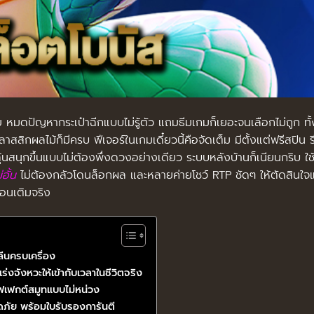
 หมดปัญหากระเป๋าฉีกแบบไม่รู้ตัว แถมธีมเกมก็เยอะจนเลือกไม่ถูก ทั้
ิกผลไม้ก็มีครบ ฟีเจอร์ในเกมเดี๋ยวนี้คือจัดเต็ม มีตั้งแต่ฟรีสปิน ร
้นสนุกขึ้นแบบไม่ต้องพึ่งดวงอย่างเดียว ระบบหลังบ้านก็เนียนกริบ ใช
อั้น
ไม่ต้องกลัวโดนล็อกผล และหลายค่ายโชว์ RTP ชัดๆ ให้ตัดสินใ
่อนเติมจริง
ลีนครบเครื่อง
่งจังหวะให้เข้ากับเวลาในชีวิตจริง
ฟเฟกต์สมูทแบบไม่หน่วง
ลอดภัย พร้อมใบรับรองการันตี