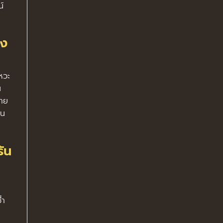
์
วง
หวะ
น
ลาย
อน
รัน
้ำ