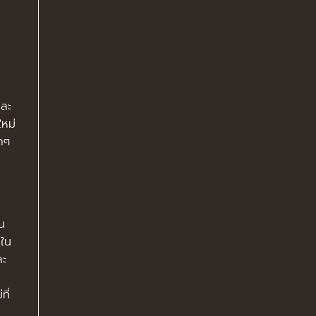
และ
หม่
ดๆ
น
ยใน
ละ
ี่