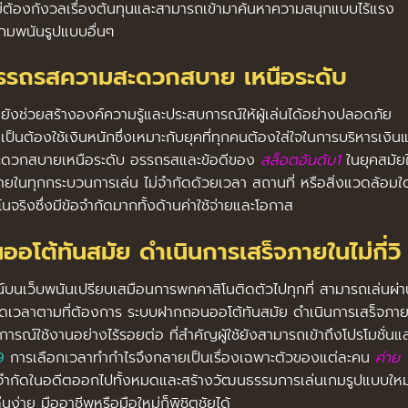
ม่ต้องกังวลเรื่องต้นทุนและสามารถเข้ามาค้นหาความสนุกแบบไร้แรง
เกมพนันรูปแบบอื่นๆ
มอรรถรสความสะดวกสบาย เหนือระดับ
ยังช่วยสร้างองค์ความรู้และประสบการณ์ให้ผู้เล่นได้อย่างปลอดภัย
นต้องใช้เงินหนักซึ่งเหมาะกับยุคที่ทุกคนต้องใส่ใจในการบริหารเงิน
สะดวกสบายเหนือระดับ อรรถรสและข้อดีของ
สล็อตอันดับ1
ในยุคสมัยใ
ายในทุกกระบวนการเล่น ไม่จำกัดด้วยเวลา สถานที่ หรือสิ่งแวดล้อมใ
ริงซึ่งมีข้อจำกัดมากทั้งด้านค่าใช้จ่ายและโอกาส
โต้ทันสมัย ดำเนินการเสร็จภายในไม่กี่วิ
์บนเว็บพนันเปรียบเสมือนการพกคาสิโนติดตัวไปทุกที่ สามารถเล่นผ่า
อดเวลาตามที่ต้องการ ระบบฝากถอนออโต้ทันสมัย ดำเนินการเสร็จภา
บการณ์ใช้งานอย่างไร้รอยต่อ ที่สำคัญผู้ใช้ยังสามารถเข้าถึงโปรโมชั่นแ
9
การเลือกเวลาทำกำไรจึงกลายเป็นเรื่องเฉพาะตัวของแต่ละคน
ค่าย
้อจำกัดในอดีตออกไปทั้งหมดและสร้างวัฒนธรรมการเล่นเกมรูปแบบใหม่ท
นง่าย มืออาชีพหรือมือใหม่ก็พิชิตชัยได้