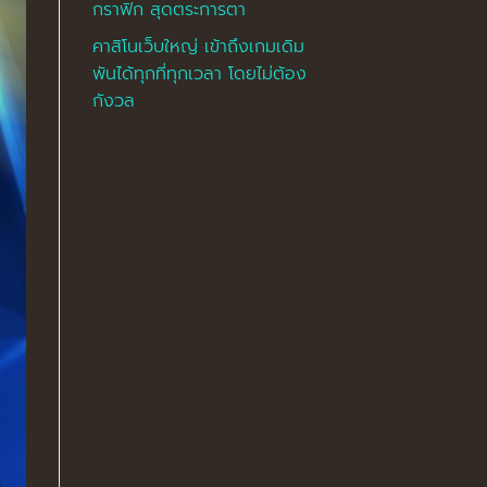
กราฟิก สุดตระการตา
คาสิโนเว็บใหญ่ เข้าถึงเกมเดิม
พันได้ทุกที่ทุกเวลา โดยไม่ต้อง
กังวล