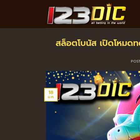
ข้าม
ไป
ยัง
เนื้อหา
สล็อตโบนัส เปิดโหมดท
POS
18
ม.ค.