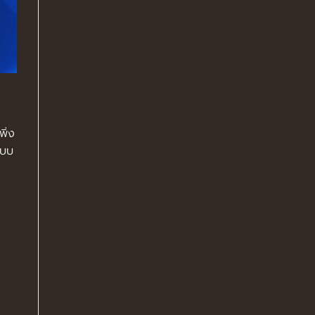
พิ่ง
แบบ