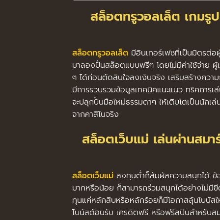
สล็อตทรูวอลเล็ต เกมรูปแ
สล็อตทรูวอลเล็ต
มีอินเทอร์เฟซที่เป็นมิตรต่อ
มาลองปั่นสล็อตแบบฟรีๆ โดยไม่มีค่าใช้จ่าย ผ
ๆ ได้ก่อนตัดสินใจลงเงินจริง เสริมสร้างควา
มีการรวบรวมข้อมูลเทคนิคแนะแนว ทริคการเล่นสำห
จะปลุกปั้นมือใหม่ธรรมดาๆ ให้เติบโตเป็นนักเ
จากคาสิโนจริง
สล็อตเว็บแม่ เล่นผ่านสม
สล็อตเว็บแม่
ลงทุนต่ำก็สัมผัสความสนุกได้ ข
มากหรือน้อย ก็สามารถร่วมสนุกได้อย่างไม่มีขี
ทุนแค่หลักสิบหรือหลักร้อยก็มีโอกาสลุ้นโบน
โบนัสต้อนรับ เครดิตฟรี หรือฟรีสปินสำหรับสม