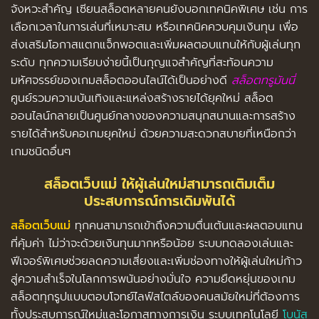
จังหวะสำคัญ เซียนสล็อตหลายคนยังบอกเทคนิคพิเศษ เช่น การ
เลือกเวลาในการเล่นที่เหมาะสม หรือเทคนิคควบคุมเงินทุน เพื่อ
ส่งเสริมโอกาสแตกแจ็กพอตและเพิ่มผลตอบแทนให้กับผู้เล่นทุก
ระดับ ทุกความเรียบง่ายนี้เป็นกุญแจสำคัญที่สะท้อนความ
มหัศจรรย์ของเกมสล็อตออนไลน์ได้เป็นอย่างดี
สล็อตทรูมันนี่
ศูนย์รวมความบันเทิงและแหล่งสร้างรายได้ยุคใหม่ สล็อต
ออนไลน์กลายเป็นศูนย์กลางของความสนุกสนานและการสร้าง
รายได้สำหรับคอเกมยุคใหม่ ด้วยความสะดวกสบายที่เหนือกว่า
เกมชนิดอื่นๆ
สล็อตเว็บแม่ ให้ผู้เล่นใหม่สามารถเติมเต็ม
ประสบการณ์การเดิมพันได้
สล็อตเว็บแม่
ทุกคนสามารถเข้าถึงความตื่นเต้นและผลตอบแทน
ที่คุ้มค่า ไม่ว่าจะด้วยเงินทุนมากหรือน้อย ระบบทดลองเล่นและ
ฟีเจอร์พิเศษช่วยลดความเสี่ยงและเพิ่มช่องทางให้ผู้เล่นใหม่ก้าว
สู่ความสำเร็จในโลกการพนันอย่างมั่นใจ ความยืดหยุ่นของเกม
สล็อตทุกรูปแบบตอบโจทย์ไลฟ์สไตล์ของคนสมัยใหม่ที่ต้องการ
ทั้งประสบการณ์ใหม่และโอกาสทางการเงิน ระบบเทคโนโลยี
โบนัส