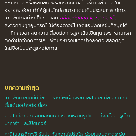
หลักหน่วยหรือหลักสิบ พร้อมระบบแนะนำวิธีการเล่นภายในเกม
อย่างละเอียด ทำให้ผู้เล่นใหม่สามารถเติมเต็มประสบการณ์การ
เดิมพันได้อย่างเป็นขั้นตอน
สล็อตที่ดีที่สุดจัดหนักจัดเต็ม
สะดวกกับทุกอุปกรณ์ ไม่ต้องดาวน์โหลดแอปพลิเคชันก็สนุกได้
ทุกที่ทุกเวลา ลดความเสี่ยงต่อการสูญเสียเงินทุน เพราะสามารถ
ตั้งค่าขีดจำกัดการเล่นเพื่อบริหารงบได้อย่างลงตัว สล็อตยุค
ใหม่จึงเป็นประตูแห่งโอกาส
บทความล่าสุด
เดิมพันคาสิโนที่ดีที่สุด มีรางวัลแจ็คพอตและโบนัส ที่สร้างความ
ตื่นเต้นอย่างต่อเนื่อง
คาสิโนที่ดีที่สุด สัมผัสกับเกมหลากหลายรูปแบบ ทั้งสล็อต รูเล็ต
บาคาร่า และโป๊กเกอร์
คาสิโนเครดิตฟรี รับประกันความโปร่งใส ด้วยใบอนุญาตระดับ