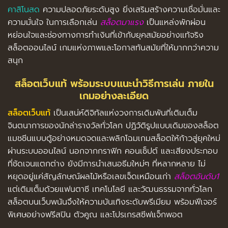
คาสิโนสด
ความปลอดภัยระดับสูง ยิ่งเสริมสร้างความเชื่อมั่นและ
ความมั่นใจ ในการเลือกเล่น
สล็อตมาแรง
เป็นแหล่งพักผ่อน
หย่อนใจและช่องทางการทำเงินที่เข้ากับยุคสมัยอย่างแท้จริง
สล็อตออนไลน์ เกมแห่งภาพและโอกาสทันสมัยที่ให้มากกว่าความ
สนุก
สล็อตเว็บแท้ พร้อมระบบแนะนำวิธีการเล่น ภายใน
เกมอย่างละเอียด
สล็อตเว็บแท้
เป็นเสน่ห์ดิจิทัลแห่งวงการเดิมพันที่เติมเต็ม
จินตนาการของนักล่ารางวัลทั่วโลก ปฏิวัติรูปแบบเดิมของสล็อต
แมชชีนแบบตู้อย่างหมดจดและพลิกโฉมเกมสล็อตให้ก้าวสู่ยุคใหม่
ผ่านระบบออนไลน์ นอกจากกราฟิก คอนเซ็ปต์ และเสียงประกอบ
ที่ชัดเจนแตกต่าง ยังมีการนำเสนอธีมใหม่ๆ ที่หลากหลาย ไม่
หยุดอยู่แค่สัญลักษณ์ผลไม้หรือเลขเจ็ดเหมือนเก่า
สล็อตอันดับ1
แต่เติมเต็มด้วยแฟนตาซี เทคโนโลยี และวัฒนธรรมจากทั่วโลก
สล็อตบนเว็บพนันจึงให้ความบันเทิงระดับพรีเมียม พร้อมฟีเจอร์
พิเศษอย่างฟรีสปิน ตัวคูณ และโปรเกรสซีฟแจ็กพอต