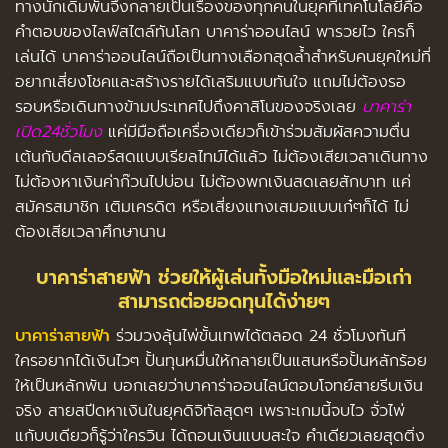
ทางนักเดิมพันจึงกลายเป็นเรื่องของทุกคนในยุคที่เทคโนโลยีคือ
คำตอบของไลฟ์สไตล์ทันโลก บาคาร่าออนไลน์ พารวยไว ใครก็
เล่นได้ บาคาร่าออนไลน์ถือเป็นทางเลือกสุดล้ำสำหรับคนยุคใหม่ที่
อยากเสี่ยงโชคและสร้างรายได้เสริมแบบทันใจ แถมไม่ต้องรอ
รอบหรือเดินทางข้ามประเทศไปถึงคาสิโนของจริงเลย
บาคาร่า
เปิด24ชั่วโมง
แค่มีมือถือเครื่องเดียวก็เข้าร่วมสัมผัสความตื่น
เต้นกับดีลเลอร์สดแบบเรียลไทม์ได้แล้ว ไม่ต้องเสียเวลาเดินทาง
ไม่ต้องหาเงินค่าก๊วนไปบ่อน ไม่ต้องพกเงินสดเลยสักบาท แค่
สมัครสมาชิก เติมเครดิต หรือเสี่ยงแทงเสมอแบบเก๋ๆก็ได้ ไม่
ต้องเสียเวลาศึกษานาน
บาคาร่าสายฟ้า ช่วยให้ผู้เล่นทั้งมือใหม่และมือเก่า
สามารถต่อยอดทุนได้ง่ายๆ
บาคาร่าสายฟ้า
ร่วมวงลุ้นไพ่ขั้นเทพได้ตลอด 24 ชั่วโมงทันที
ใครอยากได้เงินไวๆ ปั้นทุนหมื่นให้กลายเป็นแสนหรือปั้นหลักร้อย
ให้เป็นหลักพัน บอกเลยว่าบาคาร่าออนไลน์ตอบโจทย์สายรีบเงิน
จริง สายสปีดหาเงินในยุคดิจิทัลสุดๆ เพราะเกมนี้จบไว จั่วไพ่
แกับบเดียวก็รู้ว่าใครวิน ได้ถอนเงินแบบสะใจ คำเดียวเลยสุดติ่ง