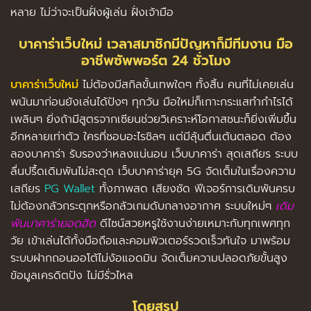
หลาย ไม่ว่าจะเป็นฝั่งผู้เล่น ฝั่งเจ้ามือ
บาคาร่าเว็บใหม่ เวลาสมาชิกมีปัญหาก็มีทีมงาน มือ
อาชีพซัพพอร์ต 24 ชั่วโมง
บาคาร่าเว็บใหม่
ไม่ต้องมีสกิลขั้นเทพใดๆ ทั้งสิ้น คนที่ไม่เคยเล่น
พนันมาก่อนยังเล่นได้ปังๆ ทุกวัน มือใหม่ก็เกาะกระแสทำกำไรได้
เพลินๆ ยิ่งถ้ามีสูตรจากเซียนช่วยวิเคราะห์โอกาสชนะก็ยิ่งเพิ่มขึ้น
อีกหลายเท่าตัว ใครที่ชอบอะไรชิลๆ แต่มีลุ้นตื่นเต้นตลอด ต้อง
ลองบาคาร่า รับรองว่าหลงแน่นอน เว็บบาคาร่า สุดเสถียร ระบบ
ลื่นปรื้ดเดิมพันไม่สะดุด เว็บบาคาร่ายุค 5G จัดเต็มในเรื่องความ
เสถียร
PG Wallet
ทั้งภาพสด เสียงชัด ฟีเจอร์การเดิมพันครบ
ไม่ต้องกลัวกระตุกหรือกลัวเกมดับกลางอากาศ ระบบใหม่ๆ
เดิม
พันบาคาร่ายอดฮิต
ดีไซน์สวยหรูใช้งานง่ายเหมาะกับทุกเพศทุก
วัย เข้าเล่นได้ทั้งมือถือและคอมพิวเตอร์รวดเร็วทันใจ มาพร้อม
ระบบฝากถอนออโต้ไม่ง้อแอดมิน จัดเต็มความปลอดภัยขั้นสูง
ข้อมูลเครดิตปัง ไม่มีรั่วไหล
โดยสรุป