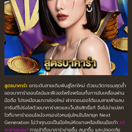
สูตรบาคาร่า
ยกระดับสายเดิมพันสู่โลกใหม่ ด้วยนวัตกรรมสุดล้ำ
ของบาคาร่าออนไลน์และฟีเจอร์พรั่งพร้อมทั้งการขับเคลื่อนผ่าน
มือถือ โปรเหมือนแกะกล่องใหม่ ฝากถอนออโต้แบบสายฟ้าแลบ
การันตีโปร่งใสด้วยบาคาร่าสดและเว็บลิขสิทธิ์แท้ จึงไม่น่าแปลก
ใจที่บาคาร่าออนไลน์จะครองใจคนรุ่นใหม่ในโลกยุค Next
Generation ไม่ว่าคุณจะเป็นมือใหม่หัดแทงหรือเซียนมือเก๋า
บา
คาร่าของแท้
การเข้าถึงบาคาร่าง่ายขึ้น สนุกขึ้น และปลอดภัย