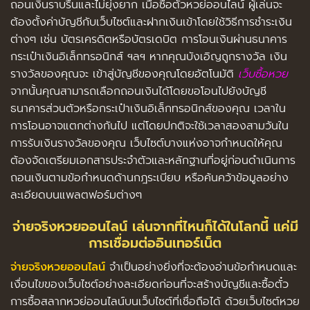
ถอนเงินราบรื่นและไม่ยุ่งยาก เมื่อซื้อตั๋วหวย่ออนไลน์ ผู้เล่นจะ
ต้องตั้งค่าบัญชีกับเว็บไซต์และฝากเงินเข้าโดยใช้วิธีการชำระเงิน
ต่างๆ เช่น บัตรเครดิตหรือบัตรเดบิต การโอนเงินผ่านธนาคาร
กระเป๋าเงินอิเล็กทรอนิกส์ ฯลฯ หากคุณบังเอิญถูกรางวัล เงิน
รางวัลของคุณจะ เข้าสู่บัญชีของคุณโดยอัตโนมัติ
เว็บซื้อหวย
จากนั้นคุณสามารถเลือกถอนเงินได้โดยขอโอนไปยังบัญชี
ธนาคารส่วนตัวหรือกระเป๋าเงินอิเล็กทรอนิกส์ของคุณ เวลาใน
การโอนอาจแตกต่างกันไป แต่โดยปกติจะใช้เวลาสองสามวันใน
การรับเงินรางวัลของคุณ เว็บไซต์บางแห่งอาจกำหนดให้คุณ
ต้องจัดเตรียมเอกสารประจำตัวและหลักฐานที่อยู่ก่อนดำเนินการ
ถอนเงินตามข้อกำหนดด้านกฎระเบียบ หรือค้นคว้าข้อมูลอย่าง
ละเอียดบนแพลตฟอร์มต่างๆ
จ่ายจริงหวยออนไลน์ เล่นจากที่ไหนก็ได้ในโลกนี้ แค่มี
การเชื่อมต่ออินเทอร์เน็ต
จ่ายจริงหวยออนไลน์
จำเป็นอย่างยิ่งที่จะต้องอ่านข้อกำหนดและ
เงื่อนไขของเว็บไซต์อย่างละเอียดก่อนที่จะสร้างบัญชีและซื้อตั๋ว
การซื้อสลากหวย่ออนไลน์บนเว็บไซต์ที่เชื่อถือได้ ด้วยเว็บไซต์หวย