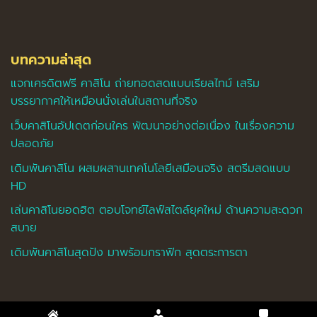
บทความล่าสุด
แจกเครดิตฟรี คาสิโน ถ่ายทอดสดแบบเรียลไทม์ เสริม
บรรยากาศให้เหมือนนั่งเล่นในสถานที่จริง
เว็บคาสิโนอัปเดตก่อนใคร พัฒนาอย่างต่อเนื่อง ในเรื่องความ
ปลอดภัย
เดิมพันคาสิโน ผสมผสานเทคโนโลยีเสมือนจริง สตรีมสดแบบ
HD
เล่นคาสิโนยอดฮิต ตอบโจทย์ไลฟ์สไตล์ยุคใหม่ ด้านความสะดวก
สบาย
เดิมพันคาสิโนสุดปัง มาพร้อมกราฟิก สุดตระการตา