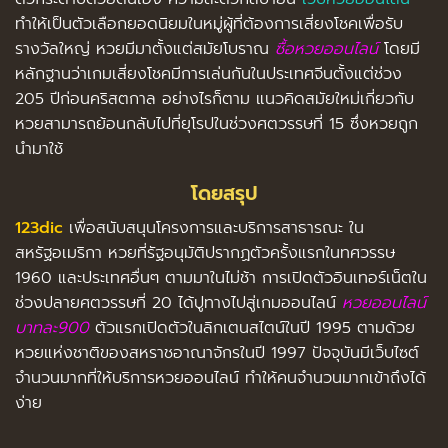
ทำให้เป็นตัวเลือกยอดนิยมในหมู่ผู้ที่ต้องการเสี่ยงโชคเพื่อรับ
รางวัลใหญ่ หวยมีมาตั้งแต่สมัยโบราณ
ซื้อหวยออนไลน์
โดยมี
หลักฐานว่าเกมเสี่ยงโชคมีการเล่นกันในประเทศจีนตั้งแต่ช่วง
205 ปีก่อนคริสตกาล อย่างไรก็ตาม แนวคิดสมัยใหม่เกี่ยวกับ
หวยสามารถย้อนกลับไปที่ยุโรปในช่วงศตวรรษที่ 15 ซึ่งหวยถูก
นำมาใช้
โดยสรุป
123dic
เพื่อสนับสนุนโครงการและบริการสาธารณะ ใน
สหรัฐอเมริกา หวยที่รัฐอนุมัติปรากฏตัวครั้งแรกในทศวรรษ
1960 และประเทศอื่นๆ ตามมาในไม่ช้า การเปิดตัวอินเทอร์เน็ตใน
ช่วงปลายศตวรรษที่ 20 ได้ปูทางไปสู่เกมออนไลน์
หวยออนไลน์
บาทละ900
ตัวแรกเปิดตัวในลิกเตนสไตน์ในปี 1995 ตามด้วย
หวยแห่งชาติของสหราชอาณาจักรในปี 1997 ปัจจุบันมีเว็บไซต์
จำนวนมากที่ให้บริการหวยออนไลน์ ทำให้คนจำนวนมากเข้าถึงได้
ง่าย