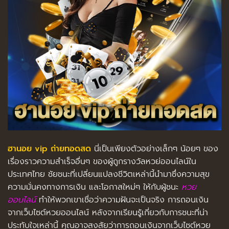
ฮานอย vip ถ่ายทอดสด
นี่เป็นเพียงตัวอย่างเล็กๆ น้อยๆ ของ
เรื่องราวความสำเร็จอื่นๆ ของผู้ถูกรางวัลหวย่ออนไลน์ใน
ประเทศไทย ชัยชนะที่เปลี่ยนแปลงชีวิตเหล่านี้นำมาซึ่งความสุข
ความมั่นคงทางการเงิน และโอกาสใหม่ๆ ให้กับผู้ชนะ
หวย
ออนไลน์
ทำให้พวกเขาเชื่อว่าความฝันจะเป็นจริง การถอนเงิน
จากเว็บไซต์หวยออนไลน์ หลังจากเรียนรู้เกี่ยวกับการชนะที่น่า
ประทับใจเหล่านี้ คุณอาจสงสัยว่าการถอนเงินจากเว็บไซต์หวย