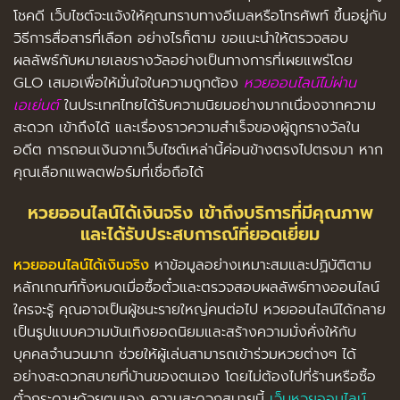
โชคดี เว็บไซต์จะแจ้งให้คุณทราบทางอีเมลหรือโทรศัพท์ ขึ้นอยู่กับ
วิธีการสื่อสารที่เลือก อย่างไรก็ตาม ขอแนะนำให้ตรวจสอบ
ผลลัพธ์กับหมายเลขรางวัลอย่างเป็นทางการที่เผยแพร่โดย
GLO เสมอเพื่อให้มั่นใจในความถูกต้อง
หวยออนไลน์ไม่ผ่าน
เอเย่นต์
ในประเทศไทยได้รับความนิยมอย่างมากเนื่องจากความ
สะดวก เข้าถึงได้ และเรื่องราวความสำเร็จของผู้ถูกรางวัลใน
อดีต การถอนเงินจากเว็บไซต์เหล่านี้ค่อนข้างตรงไปตรงมา หาก
คุณเลือกแพลตฟอร์มที่เชื่อถือได้
หวยออนไลน์ได้เงินจริง เข้าถึงบริการที่มีคุณภาพ
และได้รับประสบการณ์ที่ยอดเยี่ยม
หวยออนไลน์ได้เงินจริง
หาข้อมูลอย่างเหมาะสมและปฏิบัติตาม
หลักเกณฑ์ทั้งหมดเมื่อซื้อตั๋วและตรวจสอบผลลัพธ์ทางออนไลน์
ใครจะรู้ คุณอาจเป็นผู้ชนะรายใหญ่คนต่อไป หวยออนไลน์ได้กลาย
เป็นรูปแบบความบันเทิงยอดนิยมและสร้างความมั่งคั่งให้กับ
บุคคลจำนวนมาก ช่วยให้ผู้เล่นสามารถเข้าร่วมหวยต่างๆ ได้
อย่างสะดวกสบายที่บ้านของตนเอง โดยไม่ต้องไปที่ร้านหรือซื้อ
ตั๋วกระดาษด้วยตนเอง ความสะดวกสบายนี้
เว็บหวยออนไลน์