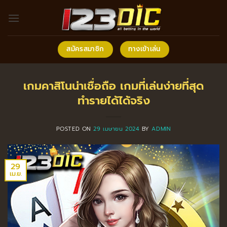
ข้าม
ไป
ยัง
เนื้อหา
สมัครสมาชิก
ทางเข้าเล่น
เกมคาสิโนน่าเชื่อถือ เกมที่เล่นง่ายที่สุด
ทำรายได้ได้จริง
POSTED ON
29 เมษายน 2024
BY
ADMIN
29
เม.ย.