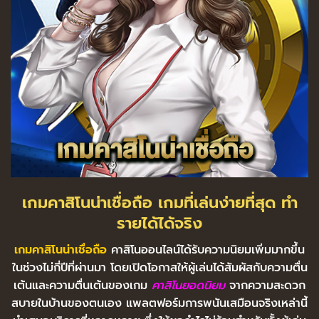
เกมคาสิโนน่าเชื่อถือ เกมที่เล่นง่ายที่สุด ทำ
รายได้ได้จริง
เกมคาสิโนน่าเชื่อถือ
คาสิโนออนไลน์ได้รับความนิยมเพิ่มมากขึ้น
ในช่วงไม่กี่ปีที่ผ่านมา โดยเปิดโอกาสให้ผู้เล่นได้สัมผัสกับความตื่น
เต้นและความตื่นเต้นของเกม
คาสิโนยอดนิยม
จากความสะดวก
สบายในบ้านของตนเอง แพลตฟอร์มการพนันเสมือนจริงเหล่านี้