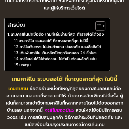
นำเสนอบริการที่หลากหลาย ซึ่งให้ผลกำไรไม่รู้จบสำหรับทั้งผู้เล่น
และผู้ให้บริการเว็บไซต์
สารบัญ
เกมคาสิโนน่าเชื่อถือ เกมที่เล่นง่ายที่สุด ทำรายได้ได้จริง
เกมคาสิโน ระบบออโต้ ที่ชาญฉลาดที่สุด ในปีนี้
คาสิโนเว็บตรง ไม่ผ่านตัวแทน ปลอดภัย และเชื่อถือได้
เดิมพันคาสิโน เว็บหลักเปิดทุกวันตลอด 24 ชั่วโมง
คาสิโนเล่นได้ไม่จำกัดรอบ ไม่จำเป็นต้องผลัดกันเล่น
บทสรุป
เกมคาสิโน ระบบออโต้ ที่ชาญฉลาดที่สุด ในปีนี้
เกมคาสิโน
ข้อดีอย่างหนึ่งที่ใหญ่ที่สุดของคาสิโนออนไลน์คือ
ความสะดวกสบายที่พวกเขามีให้ ด้วยการคลิกเพียงไม่กี่ครั้ง ผู้
เล่นก็สามารถเข้าถึงเกมคาสิโนที่หลากหลายโดยไม่ต้องออกจาก
บ้านเลย นอกจากนี้
คาสิโนยอดนิยม
ส่วนใหญ่ยังมีบริการครบ
วงจร เช่น การสนับสนุนลูกค้า วิธีการชำระเงินที่ปลอดภัย และ
โบนัสเพื่อปรับปรุงประสบการณ์การเล่นเกม