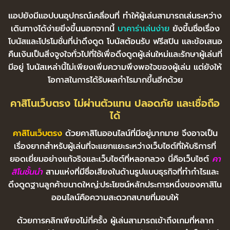
แอปยังมีแอปบนอุปกรณ์เคลื่อนที่ ทำให้ผู้เล่นสามารถเล่นระหว่าง
เดินทางได้ง่ายยิ่งขึ้นนอกจากนี้
บาคาร่าเล่นง่าย
ยังขึ้นชื่อเรื่อง
โบนัสและโปรโมชั่นที่น่าดึงดูด โบนัสต้อนรับ ฟรีสปิน และข้อเสนอ
คืนเงินเป็นสิ่งจูงใจทั่วไปที่ใช้เพื่อดึงดูดผู้เล่นใหม่และรักษาผู้เล่นที่
มีอยู่ โบนัสเหล่านี้ไม่เพียงเพิ่มความพึงพอใจของผู้เล่น แต่ยังให้
โอกาสในการได้รับผลกำไรมากขึ้นอีกด้วย
คาสิโนเว็บตรง ไม่ผ่านตัวแทน ปลอดภัย และเชื่อถือ
ได้
คาสิโนเว็บตรง
ด้วยคาสิโนออนไลน์ที่มีอยู่มากมาย จึงอาจเป็น
เรื่องยากสำหรับผู้เล่นที่จะแยกแยะระหว่างเว็บไซต์ที่ให้บริการที่
ยอดเยี่ยมอย่างแท้จริงและเว็บไซต์ที่หลอกลวง นี่คือเว็บไซต์
คา
สิโนชั้นนำ
สามแห่งที่มีชื่อเสียงในด้านรูปแบบธุรกิจที่ทำกำไรและ
ดึงดูดฐานลูกค้าขนาดใหญ่:ประโยชน์หลักประการหนึ่งของคาสิโน
ออนไลน์คือความสะดวกสบายที่มอบให้
ด้วยการคลิกเพียงไม่กี่ครั้ง ผู้เล่นสามารถเข้าถึงเกมที่หลาก