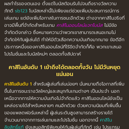
ผลกำไรของตนเอง ตั้งแต่โบนัสต้อนรับไปจนถึงรางวัลความ
ภักดี
sb123
โบนัสเหล่านี้ไม่เพียงแต่ช่วยเพิ่มประสบการณ์การ
เล่นเกม แต่ยังเพิ่มโอกาสในการชนะอีกด้วย ต่างจากคาสิโนจริงที่
อาจมีพื้นที่จำกัดสำหรับเกม
คาสิโนออนไลน์แจกโบนัส
ไม่มีข้อ
จำกัดดังกล่าว ซึ่งหมายความว่าพวกเขาสามารถเสนอเกมไม่
จำกัดให้กับผู้เล่นได้ ทำให้มีตัวเลือกความบันเทิงมากมาย ข้อดีอีก
ประการหนึ่งของคาสิโนออนไลน์ที่ไร้ขีดจำกัดก็คือ พวกเขาเสนอ
โปรโมชั่นและโบนัสใหม่ๆ ตลอดทั้งสัปดาห์
คาสิโนอันดับ 1 เข้าถึงได้ตลอดทั้งวัน ไม่มีวันหยุด
แน่นอน
คาสิโนอันดับ 1
สำหรับผู้เล่นที่เล่นบ่อยๆ นั่นหมายถึงโอกาสที่เพิ่ม
ขึ้นในการชนะรางวัลใหญ่และสนุกกับเกมต่างๆ เป็นประจำ นอก
เหนือจากการให้ความบันเทิงไม่จำกัดแล้ว คาสิโนออนไลน์ยังเป็น
แหล่งรายได้สำหรับหลายๆ คนอีกด้วย ด้วยความนิยมที่เพิ่มขึ้น
ของแพลตฟอร์มเหล่านี้ ผู้เล่นระดับสูงสามารถสร้างรายได้
จำนวนมากจากการเล่นเกมและโปรโมชั่น นอกจากนี้
คาสิโน
ลิขสิทธิ์แท้
ยังเสนอสิทธิพิเศษให้กับผู้เล่นที่ภักดี เช่น โปรแกรม