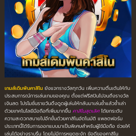
เกมส์เดิมพันคาสิโน
ยังแจกรางวัลทุกวัน เพิ่มความตื่นเต้นให้กับ
ประสบการณ์การเล่นเกมของคุณ ตั้งแต่ฟรีสปินไปจนถึงรางวัล
เงินสด โปรโมชั่นรายวันดึงดูดผู้เล่นให้กลับมาเล่นซ้ำแล้วซ้ำเล่า
ด้วยเทคโนโลยีมือถือที่เพิ่มมากขึ้น
คาสิโนสุดเลิศ
ได้ยกระดับ
ความสะดวกสบายไปอีกขั้นด้วยคาสิโนอัตโนมัติ แพลตฟอร์ม
ประเภทนี้ได้รับการออกแบบมาเป็นพิเศษสำหรับผู้ใช้มือถือ ช่วยให้
เล่นได้อย่างราบรื่น โดยไม่มีการหยุดชะงัก ข้อดีของคาสิโน