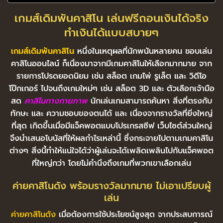
เกมส์เดิมพันคาสิโน เล่นฟรีถอนเงินได้จริง
ทำเงินได้แบบสบายๆ
เกมส์เดิมพันคาสิโน
หนึ่งในเหตุผลที่นักพนันหลายคน ชอบเล่น
คาสิโนออนไลน์ ก็เนื่องมาจากมีเกมคาสิโนให้เลือกมากมาย จาก
รายการโปรดยอดนิยม เช่น สล็อต เกมไพ่ รูเล็ต และ วิดีโอ
โป๊กเกอร์ ไปจนถึงเกมใหม่ๆ เช่น สล็อต 3D และ ตัวเลือกเจ้ามือ
สด
คาสิโนทางกายภาพ
นักเล่นเกมสามารถค้นหา สิ่งที่ตรงกับ
ทักษะ และ ความชอบของตนได้ และ เนื่องจากรางวัลที่ยิ่งใหญ่
ที่สุด เกิดขึ้นเมื่อมีแจ็คพอตแบบโปรเกรสซีฟ เว็บไซต์ส่วนใหญ่
จึงนำเสนอโบนัสที่ให้ผลกำไรเหล่านี้ ซึ่งกระจายไปตามเกมคาสิโน
ต่างๆ สิ่งนี้ทำให้แน่ใจได้ว่าผู้เล่นจะได้เพลิดเพลินไปกับแจ็คพอต
ที่ใหญ่กว่า โดยไม่คำนึงถึงเกมที่พวกเขาเลือกเล่น
ค่ายคาสิโนดัง พร้อมรางวัลมากมาย ไม่เอาเปรียบผู้
เล่น
ค่ายคาสิโนดัง
เมื่อต้องการใช้ประโยชน์สูงสุด จากประสบการณ์