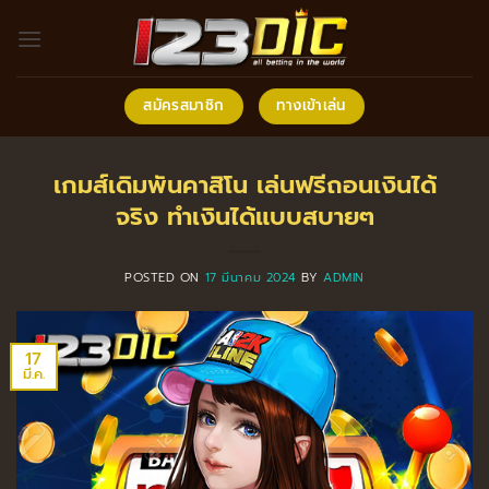
ข้าม
ไป
ยัง
เนื้อหา
สมัครสมาชิก
ทางเข้าเล่น
เกมส์เดิมพันคาสิโน เล่นฟรีถอนเงินได้
จริง ทำเงินได้แบบสบายๆ
POSTED ON
17 มีนาคม 2024
BY
ADMIN
17
มี.ค.