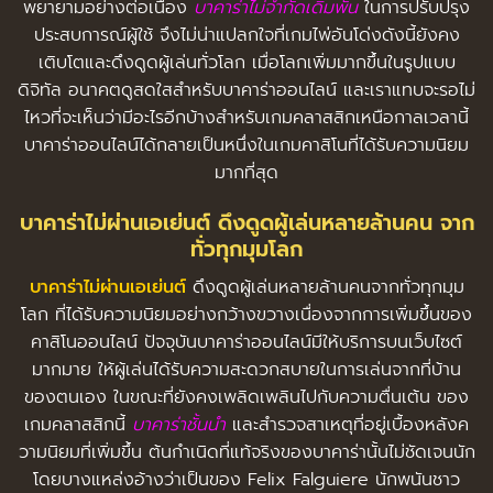
พยายามอย่างต่อเนื่อง
บาคาร่าไม่จำกัดเดิมพัน
ในการปรับปรุง
ประสบการณ์ผู้ใช้ จึงไม่น่าแปลกใจที่เกมไพ่อันโด่งดังนี้ยังคง
เติบโตและดึงดูดผู้เล่นทั่วโลก เมื่อโลกเพิ่มมากขึ้นในรูปแบบ
ดิจิทัล อนาคตดูสดใสสำหรับบาคาร่าออนไลน์ และเราแทบจะรอไม่
ไหวที่จะเห็นว่ามีอะไรอีกบ้างสำหรับเกมคลาสสิกเหนือกาลเวลานี้
บาคาร่าออนไลน์ได้กลายเป็นหนึ่งในเกมคาสิโนที่ได้รับความนิยม
มากที่สุด
บาคาร่าไม่ผ่านเอเย่นต์ ดึงดูดผู้เล่นหลายล้านคน จาก
ทั่วทุกมุมโลก
บาคาร่าไม่ผ่านเอเย่นต์
ดึงดูดผู้เล่นหลายล้านคนจากทั่วทุกมุม
โลก ที่ได้รับความนิยมอย่างกว้างขวางเนื่องจากการเพิ่มขึ้นของ
คาสิโนออนไลน์ ปัจจุบันบาคาร่าออนไลน์มีให้บริการบนเว็บไซต์
มากมาย ให้ผู้เล่นได้รับความสะดวกสบายในการเล่นจากที่บ้าน
ของตนเอง ในขณะที่ยังคงเพลิดเพลินไปกับความตื่นเต้น ของ
เกมคลาสสิกนี้
บาคาร่าชั้นนำ
และสำรวจสาเหตุที่อยู่เบื้องหลังค
วามนิยมที่เพิ่มขึ้น ต้นกำเนิดที่แท้จริงของบาคาร่านั้นไม่ชัดเจนนัก
โดยบางแหล่งอ้างว่าเป็นของ Felix Falguiere นักพนันชาว