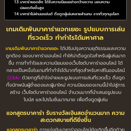
บาคาร่ายอดฮิต ได้รับความนิยมอย่างกว้างขวาง มอบความ
ปลอดภัยขั้นสูง
บาคาร่าไม่ผ่านเอเย่นต์ ดึงดูดผู้เล่นหลายล้านคน จากทั่วทุกมุมโลก
เกมเดิมพันบาคาร่าแจกเยอะ รูปแบบการเล่น
ที่รวดเร็ว ทำกำไรได้มหาศาล
เกมเดิมพันบาคาร่าแจกเยอะ
ได้ปรับปรุงความยุติธรรมและความ
ถูกต้อง ของบาคาร่าออนไลน์ ทำให้น่าดึงดูดใจสำหรับผู้เล่นมาก
ขึ้น การทำกำไรและความนิยมของเว็บไซต์บาคาร่าออนไลน์ ได้
กลายเป็นหนึ่งในเกมที่ทำกำไรได้มากที่สุดสำหรับคาสิโนออนไลน์
123dic
ด้วยกฎที่เข้าใจง่ายและรูปแบบการเล่นที่รวดเร็ว ดึงดูด
ทั้งนักพนันผู้ช่ำชองและผู้มาใหม่ ความนิยมของเกมนี้นำไปสู่การ
สร้าง เว็บไซต์บาคาร่าออนไลน์ จำนวนมากที่นำเสนอรูปแบบ
โบนัส และโปรโมชั่นมากมาย เพื่อดึงดูดผู้เล่น
แจกสูตรบาคาร่า รับรางวัลเงินสดจำนวนมาก ความ
สะดวกสบายที่ดียิ่งขึ้น
แจกสูตรบาคาร่า
การแข่งขันบาคาร่าออนไลน์ยังเกิดขึ้นอีกด้วย