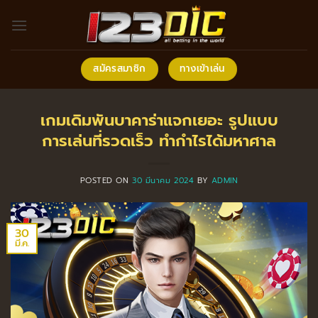
ข้าม
ไป
ยัง
เนื้อหา
สมัครสมาชิก
ทางเข้าเล่น
เกมเดิมพันบาคาร่าแจกเยอะ รูปแบบ
การเล่นที่รวดเร็ว ทำกำไรได้มหาศาล
POSTED ON
30 มีนาคม 2024
BY
ADMIN
30
มี.ค.