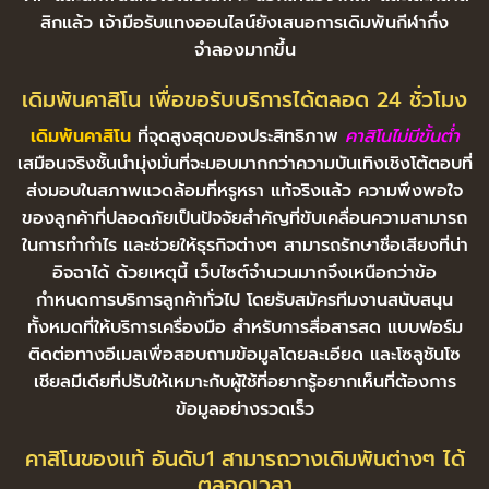
สิกแล้ว
เจ้ามือรับแทงออนไลน์ยังเสนอการเดิมพันกีฬากึ่ง
จำลองมากขึ้น
เดิมพันคาสิโน เพื่อขอรับบริการได้ตลอด 24 ชั่วโมง
เดิมพันคาสิโน
ที่จุดสูงสุดของประสิทธิภาพ
คาสิโนไม่มีขั้นต่ำ
เสมือนจริงชั้นนำมุ่งมั่นที่จะมอบมากกว่าความบันเทิงเชิงโต้ตอบที่
ส่งมอบในสภาพแวดล้อมที่หรูหรา แท้จริงแล้ว ความพึงพอใจ
ของลูกค้าที่ปลอดภัยเป็นปัจจัยสำคัญที่ขับเคลื่อนความสามารถ
ในการทำกำไร และช่วยให้ธุรกิจต่างๆ สามารถรักษาชื่อเสียงที่น่า
อิจฉาได้ ด้วยเหตุนี้ เว็บไซต์จำนวนมากจึงเหนือกว่าข้อ
กำหนดการบริการลูกค้าทั่วไป โดยรับสมัครทีมงานสนับสนุน
ทั้งหมดที่ให้บริการเครื่องมือ สำหรับการสื่อสารสด แบบฟอร์ม
ติดต่อทางอีเมลเพื่อสอบถามข้อมูลโดยละเอียด และโซลูชันโซ
เชียลมีเดียที่ปรับให้เหมาะกับผู้ใช้ที่อยากรู้อยากเห็นที่ต้องการ
ข้อมูลอย่างรวดเร็ว
คาสิโนของแท้ อันดับ1 สามารถวางเดิมพันต่างๆ ได้
ตลอดเวลา