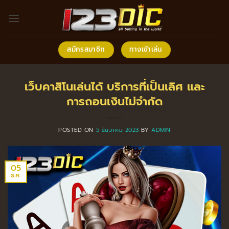
ข้าม
ไป
ยัง
เนื้อหา
สมัครสมาชิก
ทางเข้าเล่น
เว็บคาสิโนเล่นได้ บริการที่เป็นเลิศ และ
การถอนเงินไม่จำกัด
POSTED ON
5 ธันวาคม 2023
BY
ADMIN
05
ธ.ค.