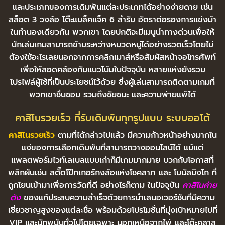
และประเภทของการเดิมพันแต่ละประเภทได้อย่างง่ายดาย เช่น
สล็อต 3 วงล้อ โต๊ะแบล็คแจ็ค 6 สำรับ อัตราต่อรองการแข่งม้า
ในทำนองเดียวกัน พวกเขา โดยปกติจะมีเมนูนำทางด่วนเพื่อให้
นักเล่นเกมสามารถข้ามระหว่างหมวดหมู่ได้อย่างรวดเร็วโดยไม่
ต้องใช้อะไรเลยนอกจากการคลิกเมาส์หรือสัมผัสหน้าจอโทรศัพท์
เพื่อให้สอดคล้องกับแนวโน้มในปัจจุบัน หลายแห่งยังรวม
โปรไฟล์ผู้ใช้ที่เป็นประโยชน์ไว้ด้วย
ซึ่งผู้เล่นสามารถติดตามเกมที่
พวกเขาชื่นชอบ รวมถึงชัยชนะ และความพ่ายแพ้ได้
คาสิโนรวยเร็ว ที่รับเดิมพันทุกรูปแบบ ระบบออโต้
คาสิโนรวยเร็ว
ตามที่ได้กล่าวไปแล้ว มีความก้าวหน้าอย่างมากใน
แง่ของการเลือกเดิมพันที่สามารถวางออนไลน์ได้ แม้แต่
แพลตฟอร์มไวท์เลเบลแบบเก่าก็มีเกมมากมาย บวกกับโอกาสที่
พลิกผันเช่น สตั๊ดโป๊กเกอร์กงล้อแห่งโชคลาภ และ โบนัสบิงโก ที่
ถูกโยนเข้ามาเพื่อการวัดที่ดี อย่างไรก็ตาม ในปัจจุบัน
คาสิโนค่าย
ดัง
ของแท้ประสบความสำเร็จด้วยการนำเสนอเวอร์ชันที่มีความ
เชี่ยวชาญสูงของแต่ละชื่อ พร้อมด้วยโปรโมชั่นที่มุ่งเป้าหมายไปที่
VIP และนักพนันทั่วไปโดยเฉพาะ นอกเหนือจากไพ่ และโต๊ะคลาส