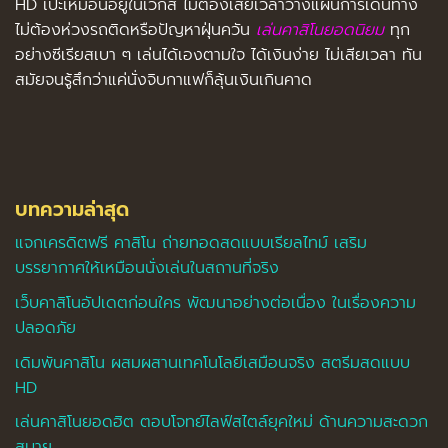
HD เป๊ะเหมือนอยู่ในเวกัส ไม่ต้องเสียเวลาวางแผนการเดินทาง
ไม่ต้องห่วงรถติดหรือปัญหาฝุ่นควัน
เล่นคาสิโนยอดนิยม
ทุก
อย่างซีเรียสเบา ๆ เล่นได้เองตามใจ ได้เงินง่าย ไม่เสียเวลา ทัน
สมัยจนรู้สึกว่าแค่นั่งจิบกาแฟก็ลุ้นเงินเกินคาด
บทความล่าสุด
แจกเครดิตฟรี คาสิโน ถ่ายทอดสดแบบเรียลไทม์ เสริม
บรรยากาศให้เหมือนนั่งเล่นในสถานที่จริง
เว็บคาสิโนอัปเดตก่อนใคร พัฒนาอย่างต่อเนื่อง ในเรื่องความ
ปลอดภัย
เดิมพันคาสิโน ผสมผสานเทคโนโลยีเสมือนจริง สตรีมสดแบบ
HD
เล่นคาสิโนยอดฮิต ตอบโจทย์ไลฟ์สไตล์ยุคใหม่ ด้านความสะดวก
สบาย