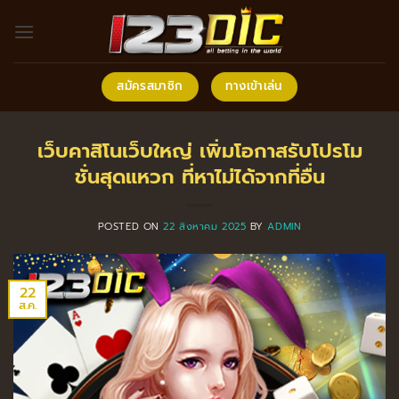
ข้าม
ไป
ยัง
เนื้อหา
สมัครสมาชิก
ทางเข้าเล่น
เว็บคาสิโนเว็บใหญ่ เพิ่มโอกาสรับโปรโม
ชั่นสุดแหวก ที่หาไม่ได้จากที่อื่น
POSTED ON
22 สิงหาคม 2025
BY
ADMIN
22
ส.ค.