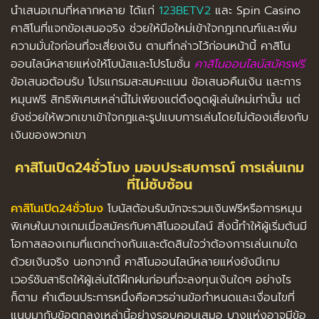
นำเสนอเกมที่หลากหลาย ได้แก่
123BETV2
และ Spin Casino
คาสิโนที่แจกข้อเสนอจริง ช่วยให้มือใหม่เข้าใจกฎเกณฑ์และเพิ่ม
ความมั่นใจก่อนที่จะเสี่ยงเงิน ตามที่กล่าวไว้ก่อนหน้านี้ คาสิโน
ออนไลน์หลายแห่งให้โบนัสและโปรโมชั่น
คาสิโนออนไลน์สมัครฟรี
ข้อเสนอต้อนรับ โปรแกรมสะสมคะแนน ข้อเสนอคืนเงิน และการ
หมุนฟรี สิทธิพิเศษเหล่านี้ไม่เพียงแต่ดึงดูดผู้เล่นใหม่เท่านั้น แต่
ยังช่วยให้พวกเขาเข้าใจกฎและรูปแบบการเล่นโดยไม่ต้องเสี่ยงกับ
เงินของพวกเขา
คาสิโนเปิด24ชั่วโมง มอบประสบการณ์ การเล่นเกม
ที่ไม่ซับซ้อน
คาสิโนเปิด24ชั่วโมง
โบนัสต้อนรับมักจะรวมเงินฟรีหรือการหมุน
พิเศษในบางเกมเมื่อสมัครกับคาสิโนออนไลน์ สิ่งนี้ทำให้ผู้เริ่มต้นมี
โอกาสลองเกมที่แตกต่างกันและตัดสินใจว่าต้องการเล่นเกมใด
ด้วยเงินจริง นอกจากนี้ คาสิโนออนไลน์หลายแห่งยังมีเกม
เวอร์ชันสาธิตให้ผู้เล่นได้ฝึกฝนก่อนที่จะลงทุนเงินใดๆ อย่างไร
ก็ตาม คำเตือนประการหนึ่งคือควรอ่านข้อกำหนดและเงื่อนไขที่
แนบมากับข้อตกลงเหล่านี้อย่างรอบคอบเสมอ บางแห่งอาจมีข้อ