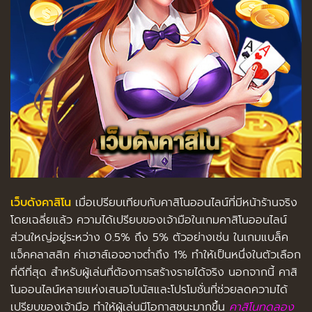
เว็บดังคาสิโน
เมื่อเปรียบเทียบกับคาสิโนออนไลน์ที่มีหน้าร้านจริง
โดยเฉลี่ยแล้ว ความได้เปรียบของเจ้ามือในเกมคาสิโนออนไลน์
ส่วนใหญ่อยู่ระหว่าง 0.5% ถึง 5% ตัวอย่างเช่น ในเกมแบล็ค
แจ็คคลาสสิก ค่าเฮาส์เอจอาจต่ำถึง 1% ทำให้เป็นหนึ่งในตัวเลือก
ที่ดีที่สุด สำหรับผู้เล่นที่ต้องการสร้างรายได้จริง นอกจากนี้ คาสิ
โนออนไลน์หลายแห่งเสนอโบนัสและโปรโมชั่นที่ช่วยลดความได้
เปรียบของเจ้ามือ ทำให้ผู้เล่นมีโอกาสชนะมากขึ้น
คาสิโนทดลอง