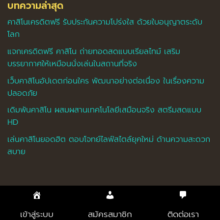
บทความล่าสุด
คาสิโนเครดิตฟรี รับประกันความโปร่งใส ด้วยใบอนุญาตระดับ
โลก
แจกเครดิตฟรี คาสิโน ถ่ายทอดสดแบบเรียลไทม์ เสริม
บรรยากาศให้เหมือนนั่งเล่นในสถานที่จริง
เว็บคาสิโนอัปเดตก่อนใคร พัฒนาอย่างต่อเนื่อง ในเรื่องความ
ปลอดภัย
เดิมพันคาสิโน ผสมผสานเทคโนโลยีเสมือนจริง สตรีมสดแบบ
HD
เล่นคาสิโนยอดฮิต ตอบโจทย์ไลฟ์สไตล์ยุคใหม่ ด้านความสะดวก
สบาย
Copyright 2026 ©
123dic
เข้าสู่ระบบ
สมัครสมาชิก
ติดต่อเรา