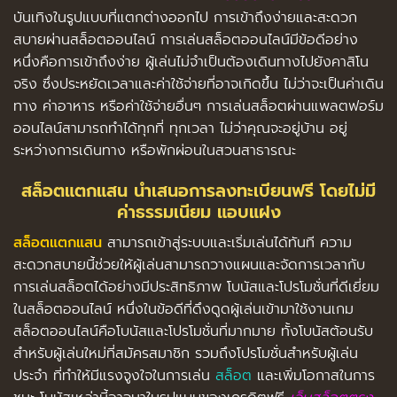
บันเทิงในรูปแบบที่แตกต่างออกไป การเข้าถึงง่ายและสะดวก
สบายผ่านสล็อตออนไลน์ การเล่นสล็อตออนไลน์มีข้อดีอย่าง
หนึ่งคือการเข้าถึงง่าย ผู้เล่นไม่จำเป็นต้องเดินทางไปยังคาสิโน
จริง ซึ่งประหยัดเวลาและค่าใช้จ่ายที่อาจเกิดขึ้น ไม่ว่าจะเป็นค่าเดิน
ทาง ค่าอาหาร หรือค่าใช้จ่ายอื่นๆ การเล่นสล็อตผ่านแพลตฟอร์ม
ออนไลน์สามารถทำได้ทุกที่ ทุกเวลา ไม่ว่าคุณจะอยู่บ้าน อยู่
ระหว่างการเดินทาง หรือพักผ่อนในสวนสาธารณะ
สล็อตแตกแสน นำเสนอการลงทะเบียนฟรี โดยไม่มี
ค่าธรรมเนียม แอบแฝง
สล็อตแตกแสน
สามารถเข้าสู่ระบบและเริ่มเล่นได้ทันที ความ
สะดวกสบายนี้ช่วยให้ผู้เล่นสามารถวางแผนและจัดการเวลากับ
การเล่นสล็อตได้อย่างมีประสิทธิภาพ โบนัสและโปรโมชั่นที่ดีเยี่ยม
ในสล็อตออนไลน์ หนึ่งในข้อดีที่ดึงดูดผู้เล่นเข้ามาใช้งานเกม
สล็อตออนไลน์คือโบนัสและโปรโมชั่นที่มากมาย ทั้งโบนัสต้อนรับ
สำหรับผู้เล่นใหม่ที่สมัครสมาชิก รวมถึงโปรโมชั่นสำหรับผู้เล่น
ประจำ ที่ทำให้มีแรงจูงใจในการเล่น
สล็อต
และเพิ่มโอกาสในการ