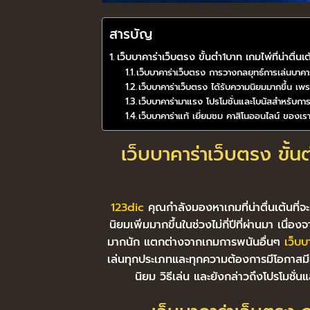
สารบัญ
เว็บบาคาร่าเว็บตรง ขั้นต่ำ1บาท เกมไพ่ที่น่าตื
เว็บบาคาร่าเว็บตรง การวางกลยุทธ์การเล่นบาค
เว็บบาคาร่าเว็บตรง ได้รับความนิยมมากขึ้น เพรา
เว็บบาคาร่ามาแรง โปรโมชั่นและโบนัสสำหรับการ
เว็บบาคาร่าแท้ เยี่ยมชม คาสิโนออนไลน์ ของเราที
เว็บบาคาร่าเว็บตรง ขั้น
123dic
คุณกำลังมองหาเกมที่น่าตื่นเต้นที่จะ
นิยมเพิ่มมากขึ้นในช่วงไม่กี่ปีที่ผ่านมา เน
มากนัก แตกต่างจากเกมการพนันอื่นๆ
เว็บบ
เล่นทุกประเภทและทุกความต้องการมีโอกาสมีส่ว
นิยม วิธีเล่น และยังกล่าวถึงโปรโมชั่