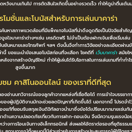
หวังนานเกินไป การตัดสินใจเกิดขึ้นอย่างรวดเร็ว ทำให้ดูน่าตื่นเต้น
รโมชั่นและโบนัสสำหรับการเล่นบาคาร่า
การค้นหาสภาพแวดล้อมที่มีแพ็คเกจโบนัสที่น่าดึงดูดถือเป็นปัจจัยสำคัญ
จูงใจบาคาร่าต่างๆเช่น เครดิตฟรี ไม่จำเป็นต้องฝากเงินเพื่อเริ่มเล่น 
อยืนยันหมายเลขโทรศัพท์ ฯลฯ ดังนั้นจึงทำการวิจัยอย่างละเอียดผ่านข
่านี้ ขอแนะนำข้อเสนอโบนัสก่อนที่จะเลือก โชคดีที่
เว็บบาคาร่า
สมัยให
ลังจากสร้างบัญชีใหม่ ทำให้ผู้เล่นได้รับโอกาสในการเล่นเกมที่ทำกำไร
สูงขึ้นมาก
ยมชม คาสิโนออนไลน์ ของเราที่ดีที่สุด
ชม ลองอ่านบทวิจารณ์ของลูกค้าจากแหล่งที่เชื่อถือได้ การเข้าใจบรรยาก
ของผู้ปฏิบัติงานมักจะช่วยลดปัญหาที่เกิดขึ้นได้ นอกจากนี้ โปรดจำไว
องแท้ที่ยอมรับสกุลเงินดิจิทัลอาจนำมาซึ่งข้อได้เปรียบมากมายเช่นกัน
ญหาด้านความปลอดภัยเกี่ยวกับการฝาก-ถอนเงิน จึงมีความรุนแรงน้
ะหว่างการโอนเงินทางอิเล็กทรอนิกส์ ส่งผลให้อัตราต่อรองที่ยุติธรรม
ัน สถานการณ์ทั้งหมดนี้มีส่วนช่วยในการสร้างประสบการณ์ผู้ใช้โดยรวม