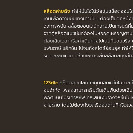
สล็อตค่ายดัง
ทำให้มั่นใจได้ว่าเล่นสล็อตออนไล
เกมเพื่อความบันเทิงเท่านั้น แต่ยังเป็นอีกหนึ
วงการพนัน สล็อตออนไลน์กลายเป็นเทรนด์ที่มา
จากตู้สล็อตแมชชีนที่ต้องไปหยอดเหรียญตาม
ต้องเสียเวลาหรือค่าเดินทางไปเล่นที่บ่อนจริง
แฟนตาซี แอ็กชัน ไปจนถึงสไตล์ย้อนยุค ทำให้ไม
ระบบสะสมแต้ม ที่ช่วยให้การเล่นสล็อตสนุกขึ้
123dic
สล็อตออนไลน์ ใช้ทุนน้อยแต่มีโอกาสทำกำ
งบจำกัด เพราะสามารถเริ่มต้นเดิมพันด้วยเงิน
พอตแบบโปรเกรสซีฟ ที่สะสมเงินรางวัลขึ้นไปเ
ง่ายดาย โดยไม่ต้องกังวลเรื่องสถานที่หรือเว