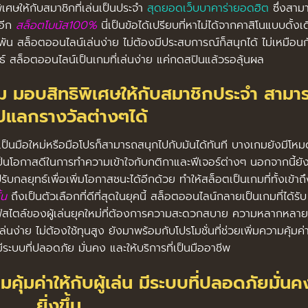
ศษให้กับสมาชิกที่เล่นเป็นประจำ
สุดยอดเว็บบาคาร่ายอดฮิต
ซึ่งสาม
้อีก
สล็อตโบนัส100%
นี่เป็นข้อได้เปรียบที่หาไม่ได้จากคาสิโนแบบดั้งเ
ไปเดิมพัน สล็อตออนไลน์เล่นง่าย ไม่ต้องมีประสบการณ์ก็สนุกได้ ไม่เหมือน
ธ์ สล็อตออนไลน์เป็นเกมที่เล่นง่าย แค่กดสปินแล้วรอลุ้นผล
เต็ม มอบสิทธิพิเศษให้กับสมาชิกประจำ สามา
ปแลกรางวัลต่างๆได้
เป็นมือใหม่หรือมือโปรก็สามารถสนุกไปกับมันได้ทันที บางเกมยังมีโหม
็นโอกาสดีในการทำความเข้าใจกับกติกาและฟีเจอร์ต่างๆ นอกจากนี้ยั
กลยุทธ์เพื่อเพิ่มโอกาสชนะได้อีกด้วย ทำให้สล็อตเป็นเกมที่ทั้งเข้าถ
้น
ถึงเป็นตัวเลือกที่ดีที่สุดในยุคนี้ สล็อตออนไลน์กลายเป็นเกมที่ได้รับ
์สไตล์ของผู้เล่นยุคใหม่ที่ต้องการความสะดวกสบาย ความหลากหลาย
าย ไม่ต้องใช้ทุนสูง ยังมาพร้อมกับโปรโมชั่นที่ช่วยเพิ่มความคุ้มค่า
งมีระบบที่ปลอดภัย มั่นคง และให้บริการที่เป็นมืออาชีพ
คุ้มค่าให้กับผู้เล่น มีระบบที่ปลอดภัยมั่นค
ยิ่งขึ้น