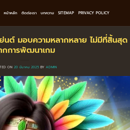
หน้าหลัก
ติดต่อเรา
บทความ
SITEMAP
PRIVACY POLICY
ย่นต์ มอบความหลากหลาย ไม่มีที่สิ้นสุด
ากการพัฒนาเกม
TED ON
20 มีนาคม 2025
BY
ADMIN