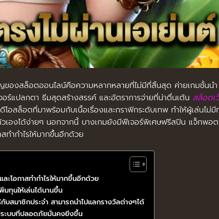
ญของสล็อตออนไลน์คือความหลากหลายที่ไม่มีที่สิ้นสุด ค่ายเกมชั้นนำ
จอร์แปลกตา ธีมสุดสร้างสรรค์ และอัตราการจ่ายที่น่าตื่นเต้น
สล็อตเว
โอสล็อตที่มาพร้อมกับเนื้อเรื่องและกราฟิกระดับเทพ ทำให้ผู้เล่นไม่ม
ตัวเองได้ง่ายๆ นอกจากนี้ บางเกมยังมีฟีเจอร์พิเศษฟรีสปิน แจ็กพอต
สทำกำไรให้มากขึ้นอีกด้วย
ย และโอกาสทำกำไรให้มากขึ้นอีกด้วย
พิ่มทุนให้เล่นได้นานขึ้น
ษให้กับสมาชิกประจำ สามารถนำไปแลกรางวัลต่างๆได้
มีระบบที่ปลอดภัยมั่นคงยิ่งขึ้น