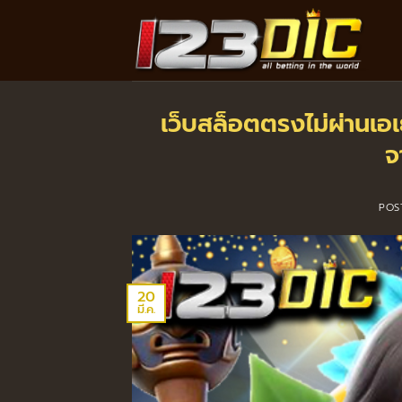
ข้าม
ไป
ยัง
เนื้อหา
เว็บสล็อตตรงไม่ผ่านเอเ
จ
POS
20
มี.ค.