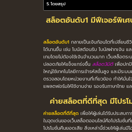
โดยสรุป
สล็อตอันดับ1 มีฟีเจอร์พิเ
สล็อตอันดับ1
กลายเป็นเงินก้อนโตที่เปลี่ยนชีวิ
ได้นานขึ้น เช่น โบนัสต้อนรับ โบนัสฝากเงิน และเ
เกมโดยไม่ต้องใช้เงินจำนวนมาก เว็บสล็อตระบ
ปลอดภัยให้แข็งแกร่งขึ้น
สล็อต3มิติ
เพื่อปกป้
ใหญ่ใช้เทคโนโลยีการเข้ารหัสขั้นสูง และมีระ
ตรวจสอบโดยหน่วยงานที่เกี่ยวข้อง ทำให้มั่นใจได
แพลตฟอร์มให้ใช้งานง่าย รองรับภาษาไทย แล
ค่ายสล็อตที่ดีที่สุด มีโปรโ
ค่ายสล็อตที่ดีที่สุด
เพื่อให้ผู้เล่นได้รับประสบก
ในจุดเด่นของเว็บสล็อตออนไลน์คือโปรโมชั่นท
โปรโมชั่นคืนยอดเสีย สิ่งเหล่านี้ช่วยให้ผู้เล่