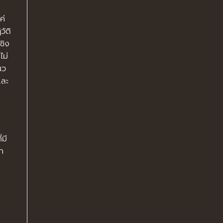
ค่
วัติ
ชิง
ไม่
นว
และ
่มี
ก