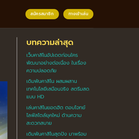
สมัครสมาชิก
ทางเข้าเล่น
บทความล่าสุด
เว็บคาสิโนอัปเดตก่อนใคร
พัฒนาอย่างต่อเนื่อง ในเรื่อง
ความปลอดภัย
เดิมพันคาสิโน ผสมผสาน
เทคโนโลยีเสมือนจริง สตรีมสด
แบบ HD
เล่นคาสิโนยอดฮิต ตอบโจทย์
ไลฟ์สไตล์ยุคใหม่ ด้านความ
สะดวกสบาย
เดิมพันคาสิโนสุดปัง มาพร้อม