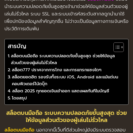
นำระบบความปลอดภัยขั้นสูงสุดเข้ามาช่วยให้ข้อมูลส่วนตัวของผู้
เล่นไม่รั่วไหล ระบบ SSL และระบบเข้ารหัสระดับสากลถูกนำมาใช้
เพื่อปกป้องข้อมูลสำคัญทุกชิ้น ไม่ว่าจะเป็นข้อมูลทางการเงินหรือ
ประวัติการเดิมพัน
สารบัญ
สล็อตบนมือถือ ระบบความปลอดภัยขั้นสูงสุด ช่วยให้ข้อมูล
ส่วนตัวของผู้เล่นไม่รั่วไหล
สล็อต777 ปราศจากการโกง และการแทรกแซงใดๆ
สล็อตยอดฮิต รองรับทั้งระบบ iOS, Android และแม้แต่บน
คอมพิวเตอร์โน้ตบุ๊ก
สล็อต 2025 ทุกยอดเงินเข้าออก แสดงผลทันทีในบัญชี
โดยสรุป
สล็อตบนมือถือ ระบบความปลอดภัยขั้นสูงสุด ช่วย
ให้ข้อมูลส่วนตัวของผู้เล่นไม่รั่วไหล
สล็อตบนมือถือ
นอกจากนี้เว็บที่ดีส่วนใหญ่ยังมีระบบตรวจสอบ