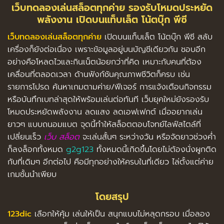
เว็บทดลองเล่นสล็อตทุกค่าย รองรับโหมดประหยัด
พลังงาน เปิดบนแท็บเล็ต โน้ตบุ๊ก พีซี
เว็บทดลองเล่นสล็อตทุกค่าย
เปิดบนแท็บเล็ต โน้ตบุ๊ก พีซี สลับ
เครื่องก็ยังต่อเนื่อง เพราะข้อมูลอยู่บนบัญชีเดียวกัน ชอบอีก
อย่างคือโหลดไวและกินเน็ตน้อยกว่าที่คิด เหมาะกับคนที่ต้อง
เคลื่อนที่ตลอดเวลา ด้านฟังก์ชันคุณภาพชีวิตก็ครบ เช่น
รายการโปรด ค้นหาเกมตามค่าย/ฟีเจอร์ การแจ้งเตือนกิจกรรม
หรือบันทึกเบทล่าสุดให้พร้อมเล่นต่อทันที เว็บยุคใหม่ยังรองรับ
โหมดประหยัดพลังงาน ลดแสง ลดเอฟเฟกต์ เมื่ออยากเล่น
ยาวๆ แบบถนอมแบต จุดนี้ทำให้สล็อตตอบโจทย์ไลฟ์สไตล์ที่
เปลี่ยนเร็ว
เว็บ สล็อต
จะเล่นสั้นๆ ระหว่างวัน หรือจัดยาวช่วงค่ำ
ก็ลงล็อกทั้งหมด
g2g123
ทั้งหมดนี้เกิดขึ้นโดยไม่ต้องนั่งผูกติด
กับที่เดิมๆ อีกต่อไป คือมีทุกอย่างให้ครบในที่เดียว ไล่ตั้งแต่ค่าย
เกมชั้นนำเพียบ
โดยสรุป
123dic
เลือกให้คุ้ม เล่นให้เป็น สนุกแบบไม่หลุดกรอบ เมื่อลอง