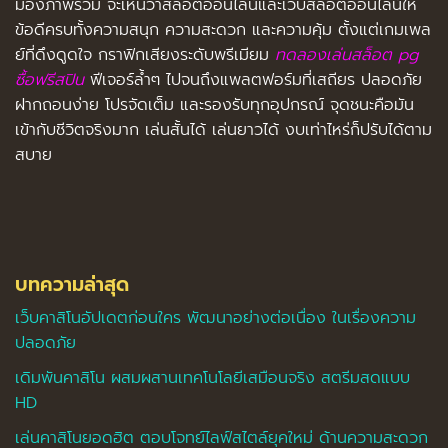
มองภาพรวม จะเห็นว่าสล็อตออนไลน์และเว็บสล็อตออนไลน์ให้
ข้อดีครบทั้งความสนุก ความสะดวก และความคุ้ม ตั้งแต่เกมเพล
ย์ที่ดึงดูดใจ กราฟิกเสียงระดับพรีเมียม
ทดลองเล่นสล็อต pg
ซื้อฟรีสปิน
ฟีเจอร์ล้ำๆ ไปจนถึงแพลตฟอร์มที่เสถียร ปลอดภัย
ฝากถอนง่าย โปรจัดเต็ม และรองรับทุกอุปกรณ์ จุดชนะคือมัน
เข้ากับชีวิตจริงมาก เล่นสั้นได้ เล่นยาวได้ งบเท่าไหร่ก็ปรับได้ตาม
สบาย
บทความล่าสุด
เว็บคาสิโนอัปเดตก่อนใคร พัฒนาอย่างต่อเนื่อง ในเรื่องความ
ปลอดภัย
เดิมพันคาสิโน ผสมผสานเทคโนโลยีเสมือนจริง สตรีมสดแบบ
HD
เล่นคาสิโนยอดฮิต ตอบโจทย์ไลฟ์สไตล์ยุคใหม่ ด้านความสะดวก