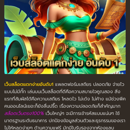
เว็บสล็อตแตกง่ายอันดับ1
แพลตฟอร์มเสถียร ปลอดภัย จ่ายไว
แบบไม่มีกั๊ก เล่นบนเว็บสล็อตที่ดีคือความสบายใจคูณสอง สิ่ง
แรกที่สัมผัสได้คือความเสถียร โหลดไว ไม่เด้ง ไม่ค้าง แม้ช่วงพีค
คนออนไลน์เยอะก็ยังลื่นปรื๊ด เรื่องความปลอดภัยก็สำคัญมาก
สล็อตเว็บตรง100%
เว็บใหญ่ๆ จะมีการเข้ารหัสแบบแน่นๆ ใช้
มาตรฐานระดับธนาคาร ปกป้องข้อมูลส่วนตัวและธุรกรรมของเรา
ไม่ให้หลุดง่ายๆ ด้านความแฟร์ มักมีใบรับรองจากห้องแลบ