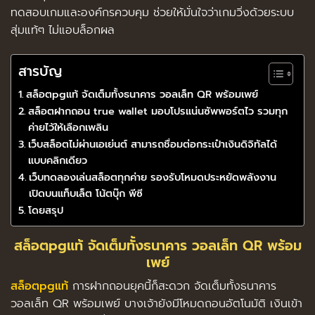
ทดสอบเกมและองค์กรควบคุม ช่วยให้มั่นใจว่าเกมวิ่งด้วยระบบ
สุ่มแท้ๆ ไม่แอบล็อกผล
สารบัญ
สล็อตpgแท้ จัดเต็มทั้งธนาคาร วอลเล็ท QR พร้อมเพย์
สล็อตฝากถอน true wallet มอบโปรแน่นซัพพอร์ตไว รวมทุก
ค่ายไว้ให้เลือกเพลิน
เว็บสล็อตไม่ผ่านเอเย่นต์ สามารถชื่อมต่อกระเป๋าเงินดิจิทัลได้
แบบคลิกเดียว
เว็บทดลองเล่นสล็อตทุกค่าย รองรับโหมดประหยัดพลังงาน
เปิดบนแท็บเล็ต โน้ตบุ๊ก พีซี
โดยสรุป
สล็อตpgแท้ จัดเต็มทั้งธนาคาร วอลเล็ท QR พร้อม
เพย์
สล็อตpgแท้
การฝากถอนยุคนี้ก็สะดวก จัดเต็มทั้งธนาคาร
วอลเล็ท QR พร้อมเพย์ บางเจ้ายังมีโหมดถอนอัตโนมัติ เงินเข้า