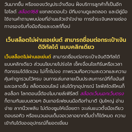
วันมากขึ้น หรือของขวัญประจำเดือน ฝั่งบริการลูกค้าก็เป็นอีก
ไฮไลต์
สล็อต168
แชทสดตอบไว มีทีมงานดูแลตลอด และมีคู่มือ
ใช้งานคำถามพบบ่อยที่อ่านแล้วเข้าใจง่าย การชำระเงินหลายช่อง
ทางรองรับทั้งมือถือและเดสก์ท็อป
เว็บสล็อตไม่ผ่านเอเย่นต์ สามารถชื่อมต่อกระเป๋าเงิน
ดิจิทัลได้ แบบคลิกเดียว
เว็บสล็อตไม่ผ่านเอเย่นต์
สามารถชื่อมต่อกระเป๋าเงินดิจิทัลได้
แบบคลิกเดียว ส่วนนโยบายโปร่งใส เช็คเงื่อนไขเทิร์นหรือเวลา
กิจกรรมได้ชัดเจน ไม่กั๊กไม่งง ภาพรวมคือความสะดวกและความ
คุ้มค่าถูกรวมไว้ครบ จนการเล่นกลายเป็นประสบการณ์ที่ทั้งมันส์
และฉลาดขึ้น สล็อตออนไลน์ เล่นได้ทุกอุปกรณ์ ไลฟ์สไตล์ไหนก็
ลงล็อก โลกตอนนี้ต้องโมบายล์เฟิร์สต์
สล็อตเว็บนอกเว็บตรง
ก็ตามทันแบบสวยๆ อินเทอร์เฟซบนมือถือทำมาดี ปุ่มใหญ่ อ่าน
ง่าย ลากนิ้วเพลิน ไม่ต้องซูมให้เมื่อยตา จะเล่นแนวตั้งมือเดียว
ตอนรอคิว หรือแนวนอนเต็มจอเวลาอยากดื่มด่ำก็ได้หมด ความ
เข้ากันได้ของอุปกรณ์ก็ยอดเยี่ยม