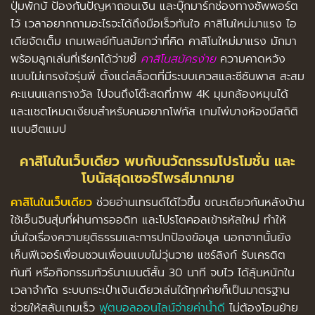
ปุ่มพักบั ป้องกันปัญหาถอนเงิน และบุ๊กมาร์กช่องทางซัพพอร์ต
ไว้ เวลาอยากถามอะไรจะได้ถึงมือเร็วทันใจ คาสิโนใหม่มาแรง ไอ
เดียจัดเต็ม เกมเพลย์ทันสมัยกว่าที่คิด คาสิโนใหม่มาแรง มักมา
พร้อมลูกเล่นที่เรียกได้ว่าขยี้
คาสิโนสมัครง่าย
ความคาดหวัง
แบบไม่เกรงใจรุ่นพี่ ตั้งแต่สล็อตที่มีระบบเควสและซีซันพาส สะสม
คะแนนแลกรางวัล ไปจนถึงโต๊ะสดที่ภาพ 4K มุมกล้องหมุนได้
และแชตโหมดเงียบสำหรับคนอยากโฟกัส เกมไพ่บางห้องมีสถิติ
แบบฮีตแมป
คาสิโนในเว็บเดียว พบกับนวัตกรรมโปรโมชั่น และ
โบนัสสุดเซอร์ไพรส์มากมาย
คาสิโนในเว็บเดียว
ช่วยอ่านเทรนด์ได้ไวขึ้น ขณะเดียวกันหลังบ้าน
ใช้เอ็นจินสุ่มที่ผ่านการออดิท และโปรโตคอลเข้ารหัสใหม่ ทำให้
มั่นใจเรื่องความยุติธรรมและการปกป้องข้อมูล นอกจากนั้นยัง
เห็นฟีเจอร์เพื่อนชวนเพื่อนแบบไม่วุ่นวาย แชร์ลิงก์ รับเครดิต
ทันที หรือกิจกรรมทัวร์นาเมนต์สั้น 30 นาที จบไว ได้ลุ้นหนักใน
เวลาจำกัด ระบบกระเป๋าเงินเดียวเล่นได้ทุกค่ายก็เป็นมาตรฐาน
ช่วยให้สลับเกมเร็ว
ฟุตบอลออนไลน์จ่ายค่าน้ำดี
ไม่ต้องโอนย้าย