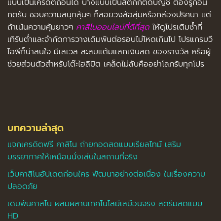
แบบเป็นเครดิตถอนได้ บางแบบเป็นสติ๊กกี้ติดบัญชี ต้องรู้ก่อน
กดรับ ชอบความสนุกลุ้นๆ ก็สอยวงล้อสุ่มหรือกล่องปริศนา แต่
ถ้าเน้นความคุ้มยาวๆ
คาสิโนออนไลน์ที่ดีที่สุด
ให้ดูโปรเติมซ้ำที่
เทิร์นต่ำและจำกัดการวางเดิมพันต่อรอบไม่โหดเกินไป โปรแกรมวี
ไอพีก็น่าสนใจ มีเลเวล สะสมแต้มแลกเงินสด ของรางวัล หรือผู้
ช่วยส่วนตัวสำหรับโต๊ะไฮลิมิต เคล็ดไม่ลับคืออย่าโลภรับทุกโปร
บทความล่าสุด
แจกเครดิตฟรี คาสิโน ถ่ายทอดสดแบบเรียลไทม์ เสริม
บรรยากาศให้เหมือนนั่งเล่นในสถานที่จริง
เว็บคาสิโนอัปเดตก่อนใคร พัฒนาอย่างต่อเนื่อง ในเรื่องความ
ปลอดภัย
เดิมพันคาสิโน ผสมผสานเทคโนโลยีเสมือนจริง สตรีมสดแบบ
HD