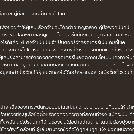
งตอบสนองในสิ่งที่ต้องการของนักเล่นการพนันเช่นไร
ีตกาล คู่มือเกี่ยวกับจำนวนนำโชค
เพื่อช่วยทำให้ผู้เล่นเลือกจำนวนได้อย่างชาญฉลาด คู่มือพวกนี้มักมี
ตร์ หรือโชคชะตาของผู้เล่น เว็บบางพื้นที่ยังเสนอสูตรลอตเตอรีซึ่งอ
ไรก็แล้วแต่ สิ่งจำเป็นเป็นจำเป็นต้องรู้ว่าลอตเตอรีเป็นเกมที่โชค
ถเกิดขึ้นได้จริง ไม่มีกรรมวิธีการที่ได้รับการยืนยันแล้วที่จะค้ำประ
้เล่นยังสามารถอ้างอิงสถิติลอตเตอรีในอดีตกาลเพื่อเป็นแถวทางใน
วหน้า มีข้อมูลมากมายก่ายกองเกี่ยวกับจำนวนที่ออกก่อนหน้านี้ที่ผ่า
เหล่านี้จะช่วยให้ผู้เล่นตกลงใจได้อย่างชาญฉลาดเมื่อซื้อตั๋วรวมทั้
ย่างหนึ่งของการพนันหวยออนไลน์เป็นความสบายสบายที่มอบให้ สำห
้านรวงที่ระบุเพื่อซื้อตั๋วหรือรอคอยคิวยาวที่สถานที่จริง แม้กระนั้น ด
มทั้งพนันเลขโปรดจากที่บ้านของตนได้อย่างง่ายดาย โดยไม่ต้องยุ่งยา
ทรศัพท์เคลื่อนที่ ผู้เล่นสามารถซื้อตั๋วได้ทุกหนทุกแห่ง นอกเหนือจาก