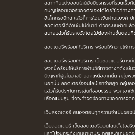
สลากกินแบ่งออนไลน์ยังมีธุรกรรมที่รวดเร็วทั
กบัญชีลอตเตอรีของตัวเองได้โดยใช้วิถีทางการ
อิเล็กทรอนิกส์ แล้วก็การโอนเงินผ่านแบงค์ ปกต
ลอตเตอรีได้ด้านในไม่กี่นาที ด้วยระบบฝากแล้
สบายแล้วก็รับรางวัลโดยไม่ต้องผ่านขั้นตอนที่
ลอตเตอรีพร้อมให้บริการ พร้อมให้ความให้ก
ลอตเตอรีพร้อมให้บริการ เว็บลอตเตอรีบางที่มี
พวกนี้พร้อมให้บริการผ่านวิถีทางต่างๆดังเช่
ปัญหาที่ผู้เล่นอาจมี นอกเหนือจากนั้น กลุ่มพ
นอกนั้น ลอตเตอรี่ออนไลน์เรทจ่ายสูง กลุ่
แล้วก็รับประกันการเล่นที่ชอบธรรม พวกเขาใช้เท
เลือกแบบสุ่ม ซึ่งจะกำจัดช่องทางของการจัดกา
เว็บลอตเตอรี สนองตอบทุกความจำเป็นของน
เว็บลอตเตอรี เว็บลอตเตอรีออนไลน์ตั้งใจจริ
แรกไปจนกระทั่งเกมนานาประเทศและก็เกมขูดออก เ