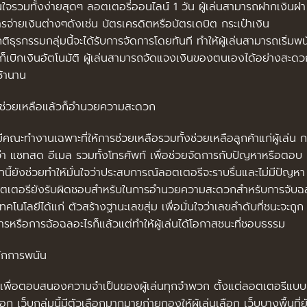
นใจรวมทั้งง่ายสุดๆ ลอตเตอรี่ออนไลน์ 1 วัน ผู้เล่นสามารถฝากเงินฝา
จ่ายเงินต่างๆดังเช่น บัตรเครดิตหรือบัตรเดบิต กระเป๋าเงิน
ิธุรกรรมกลุ่มนี้จะได้รับการจัดการโดยทันที ทำให้ผู้เล่นสามารถเริ่มพน
วก็เบิกเงินอัตโนมัติ ผู้เล่นสามารถจัดแจงเงินของตนเองได้อย่างสะดว
ช้านาน
ารช่วยเหลือแล้วก็อำนวยความสะดวก
คณะทำงานเฉพาะที่ให้การช่วยเหลือรวมทั้งช่วยเหลือลูกค้าแก่ผู้เล่น กล
นว่า แชทสด อีเมล รวมทั้งโทรศัพท์ เพื่อช่วยจัดการกับปัญหาหรือตอบ
วกนี้ยังช่วยทำให้มั่นใจว่าประสบการณ์ลอตเตอรีจะราบรื่นและไม่มีปัญหา
มลอตเตอรียังรับผิดชอบสำหรับในการอำนวยความสะดวกสำหรับการจับ
คโนโลยีได้แก่ ตัวสร้างฐานะเลขสุ่ม เพื่อมั่นใจว่าเลขลำดับที่ชนะจะถูก
รหรือการฉ้อฉลอะไรก็แล้วแต่ทำให้ผู้เล่นได้โอกาสชนะที่ชอบธรรม
ักการพนัน
งเพื่อตอบสนองความจำเป็นของผู้เล่นทุกจำพวก ตั้งแต่ลอตเตอรีแบบเ
ว็บกลุ่มนี้มีตัวเลือกมากมายก่ายกองให้ผู้เล่นเลือก เว็บบางพื้นที่ย