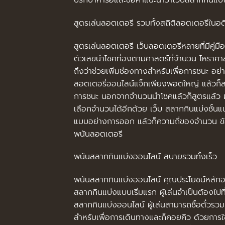
ปรึกษาหารือและขอคำแนะนำว่าเว็บสลากกินแบ่
สูตรเล่นลอตเตอรี รวมทั้งสถิติลอตเตอรีในอด
สูตรเล่นลอตเตอรี เว็บลอตเตอรีหลายที่มีคู่มือ
ตัวเลขนำโชคที่อิงตามศาสตร์ที่จำนวน โหราศาส
ถึงว่าช่วยเพิ่มช่องทางสำหรับเพื่อการชนะ อย่าง
ลอตเตอรี่ออนไลน์แจ็กเพียงพอตใหญ่ แล้วก็สามาร
การชนะ นอกจากจำนวนนำโชคแล้วก็สูตรแล้ว ผู
เลือกจำนวนได้อีกด้วย เว็บ สลากกินแบ่งชั้นแน
แบบอย่างการออก แล้วก็ความถี่ของจำนวน ข้อมูล
พนันลอตเตอรี
พนันสลากกินแบ่งออนไลน์ สบายรวมทั้งเร็ว
พนันสลากกินแบ่งออนไลน์ คุณประโยชน์หลักอ
สลากกินแบ่งแบบเริ่มแรก ผู้เล่นจำเป็นต้องไปที่ร
สลากกินแบ่งออนไลน์ ผู้เล่นสามารถซื้อตั๋วรว
สำหรับเพื่อการเดินทางและก็คอยคิว ด้วยการใช้โ