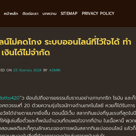
หน้าหลัก
ติดต่อเรา
บทความ
SITEMAP
PRIVACY POLICY
ลน์ไม่คดโกง ระบบออนไลน์ที่ไว้ใจได้ ทำ
เงินได้ไม่จำกัด
TED ON
25 กันยายน 2024
BY
ADMIN
ี
lotto420
้ว ย้อนไปถึงอารยธรรมโบราณอย่างภาษากรีก โรมัน และก็
นเมื่อศตวรรษที่ 20 ด้วยความรุ่งโรจน์ทางด้านเทคโนโลยี หวยก็ได้รับการ
วัลได้ง่ายดายมากยิ่งขึ้น ตอนนี้มีเว็บ สลากกินแบ่งที่รุนแรงที่สุดในป
ู้เล่นซื้อตั๋วและก็พนันจำนวนที่ตนพอใจจากที่บ้าน ในเนื้อหานี้ พวก
วจสอบผลดีและก็คุณลักษณะของการพนันสลากกินแบ่งออนไลน์ แล้วก็