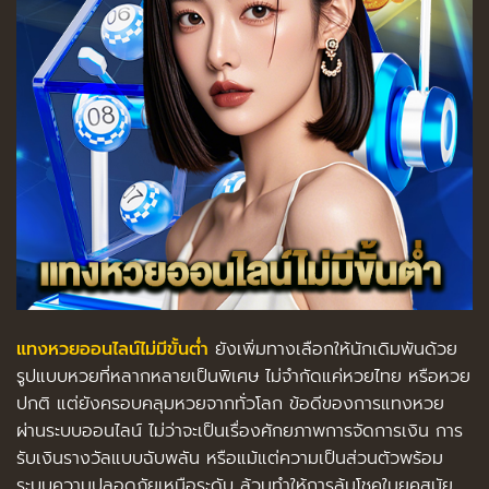
แทงหวยออนไลน์ไม่มีขั้นต่ำ
ยังเพิ่มทางเลือกให้นักเดิมพันด้วย
รูปแบบหวยที่หลากหลายเป็นพิเศษ ไม่จำกัดแค่หวยไทย หรือหวย
ปกติ แต่ยังครอบคลุมหวยจากทั่วโลก ข้อดีของการแทงหวย
ผ่านระบบออนไลน์ ไม่ว่าจะเป็นเรื่องศักยภาพการจัดการเงิน การ
รับเงินรางวัลแบบฉับพลัน หรือแม้แต่ความเป็นส่วนตัวพร้อม
ระบบความปลอดภัยเหนือระดับ ล้วนทำให้การลุ้นโชคในยุคสมัย