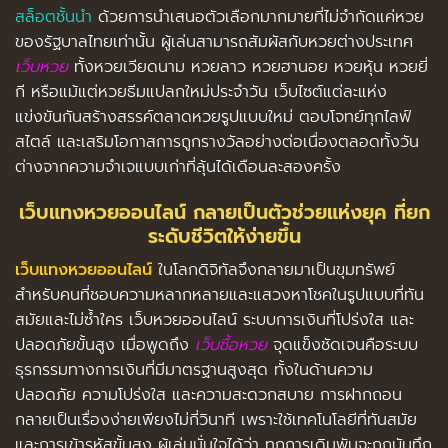
สล็อตชั้นนำ
ด้วยการนำเสนอตัวเลือกมากมายที่ไม่จำกัดแค่หวย
ของรัฐบาลไทยเท่านั้น ผู้เล่นสามารถสัมผัสกับหวยต่างประเทศ
เว็บหวย
ทั้งหวยเวียดนาม หวยลาว หวยฮานอย หวยหุ้น หวยยี่
กี หรือแม้แต่หวยธีมแปลกใหม่ประจำวัน เว็บไซต์แต่ละแห่ง
แข่งขันกันสร้างสรรค์ตลาดหวยรูปแบบใหม่ ตอบโจทย์ทุกไลฟ์
สไตล์ และเสริมโอกาสการถูกรางวัลอย่างต่อเนื่องตลอดทั้งวัน
ต่างจากความจำเจแบบเก่าที่ลุ้นได้เดือนละสองครั้ง
เว็บแทงหวยออนไลน์ กลายเป็นตัวช่วยแห่งยุค ที่ยก
ระดับชีวิตให้ง่ายขึ้น
เว็บแทงหวยออนไลน์
ในโลกดิจิทัลจึงกลายมาเป็นขุมทรัพย์
สำหรับคนที่ชอบความหลากหลายและแสวงหาโชคในรูปแบบที่ทัน
สมัยและไม่ซ้ำใคร เว็บหวยออนไลน์ ระบบการเงินที่โปร่งใส และ
ปลอดภัยขั้นสูง เมื่อพูดถึง
เว็บซื้อหวย
จุดแข็งชัดเจนคือระบบ
ธุรกรรมทางการเงินที่มีมาตรฐานสูงสุด ทั้งในด้านความ
ปลอดภัย ความโปร่งใส และความสะดวกสบาย การฝากถอน
กลายเป็นเรื่องง่ายเพียงไม่กี่วินาที เพราะใช้เทคโนโลยีที่ทันสมัย
และการเข้ารหัสขั้นสูง ผู้เล่นมั่นใจได้ว่า ทุกการเดิมพันจะถูกบันทึก