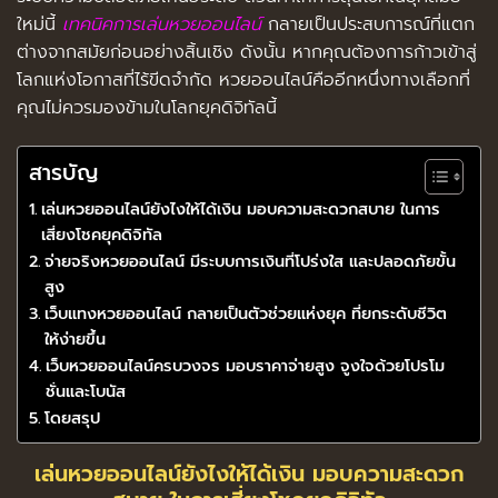
ใหม่นี้
เทคนิคการเล่นหวยออนไลน์
กลายเป็นประสบการณ์ที่แตก
ต่างจากสมัยก่อนอย่างสิ้นเชิง ดังนั้น หากคุณต้องการก้าวเข้าสู่
โลกแห่งโอกาสที่ไร้ขีดจำกัด หวยออนไลน์คืออีกหนึ่งทางเลือกที่
คุณไม่ควรมองข้ามในโลกยุคดิจิทัลนี้
สารบัญ
เล่นหวยออนไลน์ยังไงให้ได้เงิน มอบความสะดวกสบาย ในการ
เสี่ยงโชคยุคดิจิทัล
จ่ายจริงหวยออนไลน์ มีระบบการเงินที่โปร่งใส และปลอดภัยขั้น
สูง
เว็บแทงหวยออนไลน์ กลายเป็นตัวช่วยแห่งยุค ที่ยกระดับชีวิต
ให้ง่ายขึ้น
เว็บหวยออนไลน์ครบวงจร มอบราคาจ่ายสูง จูงใจด้วยโปรโม
ชั่นและโบนัส
โดยสรุป
เล่นหวยออนไลน์ยังไงให้ได้เงิน มอบความสะดวก