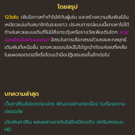
โดยสรุป
123dic
เพิ่มโอกาสทำกำไรให้กับผู้เล่น และสร้างความสัมพันธ์อัน
เหนียวแน่นกับสมาชิกในระยะยาว ประสบการณ์แบบนี้แทบหาไม่ได้
ถ้าเล่นหวยแบบเดิมที่ไม่มีสิ่งกระตุ้นหรือรางวัลเพิ่มเติมใดๆ
หวย
ออนไลน์ไม่ผ่านเอเย่นต์
อิสระในการเลือกสรรตัวเลขและกลยุทธ์
เดิมพันที่เหนือชั้น แทงหวยออนไลน์ไม่ได้ถูกจำกัดแค่เลขที่เหลือ
ในแผงลอตเตอรี่หรือโดนเจ้ามือปฏิเสธเลขอั้นอีกต่อไป
บทความล่าสุด
เว็บคาสิโนอัปเดตก่อนใคร พัฒนาอย่างต่อเนื่อง ในเรื่องความ
ปลอดภัย
เดิมพันคาสิโน ผสมผสานเทคโนโลยีเสมือนจริง สตรีมสดแบบ
HD