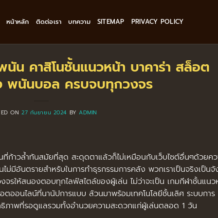
หน้าหลัก
ติดต่อเรา
บทความ
SITEMAP
PRIVACY POLICY
นัน คาสิโนชั้นแนวหน้า บาคาร่า สล็อต
ง พนันบอล ครบจบทุกวงจร
TED ON
27 กันยายน 2024
BY
ADMIN
่ก้าวล้ำทันสมัยที่สุด สะดุดตาแล้วก็ไม่เหมือนกับเว็บไซต์อื่นๆด้วยค
ั่งยืนไม่มีอันตรายสำหรับในการทำธุรกรรมการคลัง พวกเราเป็นจริงเป็นจั
งจรให้สนองตอบทุกไลฟ์สไตล์ของผู้เล่น ไม่ว่าจะเป็น เกมกีฬาชั้นแนว
็อตออนไลน์ที่นานัปการแบบ ล้วนมาพร้อมเทคโนโลยีชั้นเลิศ ระบบการ
ทธิภาพที่รอดูแลรวมทั้งอำนวยความสะดวกแก่ผู้เล่นตลอด 1 วัน