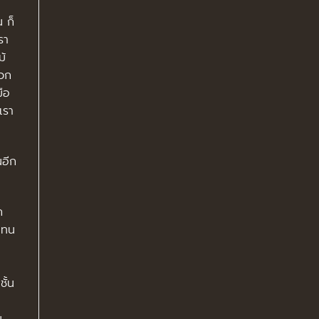
 ก็
รา
ม้
พวก
ือ
เรา
นอีก
ก
แทน
ั้น
น