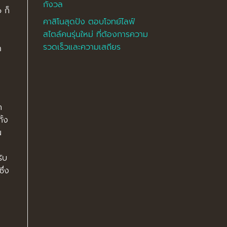
กังวล
 ก็
คาสิโนสุดปัง ตอบโจทย์ไลฟ์
สไตล์คนรุ่นใหม่ ที่ต้องการความ
รวดเร็วและความเสถียร
า
ก
ั้ง
น
รับ
ึ่ง