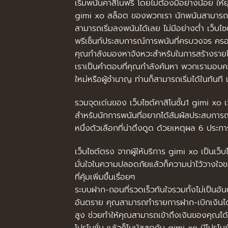
เริ่มพนันคาสิโนฟรี โดยไม่ต้องมีอย่างน้อย ให้
gimi xo สล็อต ของพวกเรา นักพนันสามารถสร้า
สามารถเริ่มลงพนันได้เลย ไม่มีอย่างต่ำ เว็บ
พรีเซ็นท์ประสบการณ์การพนันที่ครบวงจร คร
คุณกำลังมองหาจังหวะสำหรับในการสร้างรายไ
เราเป็นคำตอบที่คุณกำลังค้นหา พวกเรามอบคว
ใหม่หรือผู้ชำนาญ ท่านก็สามารถเริ่มได้ในท
รวมจุดเด่นของ เว็บไซต์คาสิโนชั้น1 gimi xo 
สำหรับนักการพนันที่อยากได้สัมผัสประสบการณ
หนึ่งตัวเลือกที่น่าดึงดูด ด้วยเหตุผล 6 ประการ
เว็บไซต์ตรง จากผู้ให้บริการ gimi xo เป็นเว็
มั่นใจในความปลอดภัยแล้วก็ความน่าไว้วางใจข
ที่คุ้มเพิ่มขึ้นเรื่อยๆ
ระบบฝาก-ถอนที่รวดเร็วทันใจรวมทั้งไม่เป็นอัน
อันตราย คุณสามารถทำรายการฝาก-เบิกเงินได
สูง ช่วยทำให้คุณสามารถเข้าถึงเงินของคุณได
โปรโมชั่น แล้วก็โบนัสสุดคุ้ม gimi xo มีโปรโม