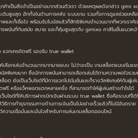
ูกค้าเป็นสิ่งจำเป็นอย่างมากส่วนตัวเรา ด้วยเหตุผลดังกล่าว gimi xo
ะดับสูงสุด อีกทั้งในด้านการคลัง ระบบเกม รวมทั้งการดูแลช่วยเหลือ
ภาพและก็เชื่อใจ พร้อมรับโบนัสแล้วก็สิทธิพิเศษจำนวนมากที่พวกเราคัด
พนันที่ทันสมัย สบาย และก็คุ้มสูงสุดกับ gimixo คาสิโนชั้นแนวหน้
 แจกเครดิตฟรี รองรับ true wallet
ตให้เลือกเล่นจำนวนมากมากมายแบบ ไม่ว่าจะเป็น เกมสล็อตแบบเริ่มแร
โบนัสพิเศษมาก ซึ่งนักการพนันสามารถเลือกเล่นได้ตามความพอใจรวมท
ต ยังเป็นเว็บไซต์ที่มีการแจกโปรโมชั่นและก็รางวัลพิเศษให้กับผู้เล่
ิตฟรี หรือแจ็คพอตแตกหลายครั้ง ที่สามารถทำให้ผู้เล่นสร้างกำไรได้
็บไซต์ที่ให้บริการฝากเบิกเงินผ่านระบบ true wallet ซึ่งคือระบบที่ได้
วิธีการทำธุรกรรมทางด้านการเงินเป็นไปอย่างเร็วแล้วก็ไม่มีอันตราย ซ
ได้ความเชื่อมั่นและมั่นใจสำหรับการเล่นเกมสล็อตออนไลน์