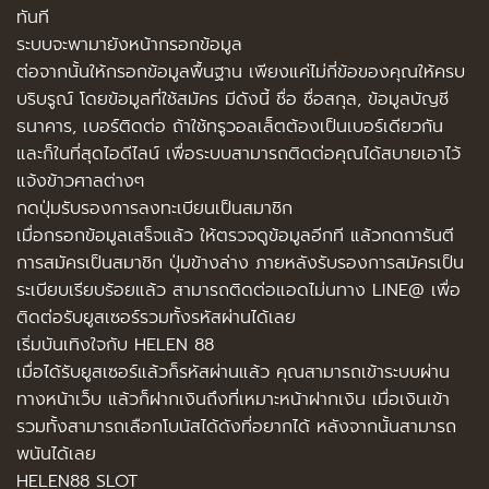
ทันที
ระบบจะพามายังหน้ากรอกข้อมูล
ต่อจากนั้นให้กรอกข้อมูลพื้นฐาน เพียงแค่ไม่กี่ข้อของคุณให้ครบ
บริบรูณ์ โดยข้อมูลที่ใช้สมัคร มีดังนี้ ชื่อ ชื่อสกุล, ข้อมูลบัญชี
ธนาคาร, เบอร์ติดต่อ ถ้าใช้ทรูวอลเล็ตต้องเป็นเบอร์เดียวกัน
และก็ในที่สุดไอดีไลน์ เพื่อระบบสามารถติดต่อคุณได้สบายเอาไว้
แจ้งข้าวศาลต่างๆ
กดปุ่มรับรองการลงทะเบียนเป็นสมาชิก
เมื่อกรอกข้อมูลเสร็จแล้ว ให้ตรวจดูข้อมูลอีกที แล้วกดการันตี
การสมัครเป็นสมาชิก ปุ่มข้างล่าง ภายหลังรับรองการสมัครเป็น
ระเบียบเรียบร้อยแล้ว สามารถติดต่อแอดไม่นทาง LINE@ เพื่อ
ติดต่อรับยูสเซอร์รวมทั้งรหัสผ่านได้เลย
เริ่มบันเทิงใจกับ HELEN 88
เมื่อได้รับยูสเซอร์แล้วก็รหัสผ่านแล้ว คุณสามารถเข้าระบบผ่าน
ทางหน้าเว็บ แล้วก็ฝากเงินถึงที่เหมาะหน้าฝากเงิน เมื่อเงินเข้า
รวมทั้งสามารถเลือกโบนัสได้ดังที่อยากได้ หลังจากนั้นสามารถ
พนันได้เลย
HELEN88 SLOT