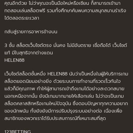
คุณอีกด้วย ไม่ว่าคุณจะเป็นมือใหม่หรือเซียน ก็สามารถเข้ามา
ทดสอบเล่นสล็อตฟรี รวมทั้งศึกษาค้นพบความสนุกสนานร่าเริง
ได้ตลอดระยะเวลา
กลับสู่รายการอาหารข้างบน
3 ชั้น สล็อตเว็บไซต์ตรง มั่นคง ไม่มีอันตราย เชื่อถือได้ เว็บไซต์
แท้ มีใบสุทธิจากต่างแดน
HELEN88
เว็บไซต์สล็อตชั้นหนึ่ง HELEN88 นับว่าเป็นหนึ่งในผู้ให้บริการเกม
สล็อตยอดนิยมอย่างยิ่ง ด้วยระบบการทำงานที่รวดเร็วทันใจ
แล้วก็มีคุณภาพ ทำให้ผู้สามารถเข้าถึงเกมได้อย่างสะดวกสบาย
นอกเหนือจากนั้น ยังมีเกมมากมายให้เลือกเล่น ไม่ว่าจะเป็นเกม
สล็อตคลาสสิกหรือเกมใหม่ปัจจุบัน ซึ่งตอบปัญหาทุกความอยาก
ของนักพนัน ทั้งยังยังมีการปรับปรุงระบบอย่างต่อ เนื่องเพื่อ
สมาชิกของพวกเราได้รับประสบการณ์ที่เหมาะสมที่สุด
123BETTING