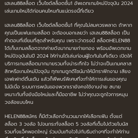
เฮเลน88สล็อต เว็บไซต์สล็อตชั้น1 อัพเดทเกมใหม่ปัจจุบัน 2024
เล่นเกมใหม่ได้ก่อนคนไหนกันแน่ตรงนี้ที่เดียว
เฮเลน88สล็อต เว็บไซต์สล็อตชั้น1 ที่คุณไม่สมควรพลาด ถ้าหาก
คุณเป็นแฟนเกมสล็อต จะต้องบอกเลยว่า เฮเลน88สล็อต เป็น
คำตอบที่เยี่ยมที่สุดสำหรับคุณ เพราะว่าตรงนี้ สล็อตHELEN88
ได้เก็บเกมสล็อตจากค่ายดังมากมายก่ายกอง พร้อมอัพเดทเกม
ใหม่ปัจจุบันในปี 2024 ให้ท่านได้เล่นก่อนผู้ใดกันในที่เดียว เปิดให้
บริการเกมสล็อตมากมายรวมทั้งน่าระทึกใจ ไม่ว่าจะเป็นเกมคลาส
สิกหรือเกมใหม่ปัจจุบัน ทุกเกมถูกดีไซน์มาให้มีกราฟิกงาม เสียง
เอฟเฟกต์ตื่นเต้น แล้วก็ฟีพบร์พิเศษที่จะทำให้การเล่นของคุณ
ไม่มีเบื่อ ระบบการพนันของพวกเรายังคงใช้งานง่าย สบาย
เหมาะกับทั้งยังมือใหม่และก็มืออาชีพ ไม่ว่าคุณจะถูกใจการหมุน
วงล้อแบบไหน
HELEN88สมัคร ก็มีตัวเลือกจำนวนมากให้เลือกเฟ้น ตั้งแต่
สล็อต 3 วงล้อ ไปจนกระทั่งสล็อต 5 วงล้อที่เต็มไปด้วยโบนัส
รวมทั้งแจ็คพอตใหญ่ ร่วมบันเทิงใจไปกับธีมต่างๆที่จะทำให้ท่าน