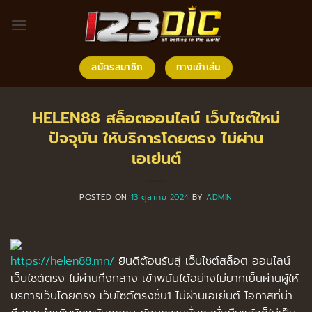
ข้าม
ไป
ยัง
เนื้อหา
สมัครสมาชิก
ทางเข้าเล่น
HELEN88 สล็อตออนไลน์ เว็บไซต์ใหม่
ปัจจุบัน ให้บริการโดยตรง ไม่ผ่าน
เอเย่นต์
POSTED ON
13 ตุลาคม 2024
BY
ADMIN
https://helen88.mn/
ยินดีต้อนรับสู่ เว็บไซต์สล็อต ออนไลน์
เว็บไซต์ตรง ไม่ผ่านกึ่งกลาง เข้าพนันได้อย่างไม่ยากเย็นผ่านผู้ให้
บริการเว็บโดยตรง เว็บไซต์ตรงชั้น1 ไม่ผ่านเอเย่นต์ โอกาสที่น่า