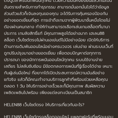
ดึงดูดสำหรับนักพนันทุกคน ด้วยความมั่นคงยั่งยืนแล้วก็ไม่เป็น
อันตรายสำหรับการทำธุรกรรม สามารถมั่นอกมั่นใจได้ว่าข้อมูล
ส่วนตัวแล้วก็เงินลงทุนของคุณ จะได้รับการคุ้มครองป้องกัน
อย่างยอดเยี่ยมที่สุด การเข้าถึงเกมจากผู้พัฒนาชั้นหนึ่งโดยไม่
ต้องผ่านคนกลาง ทำให้ท่านสามารถเลือกเล่นเกมสล็อตที่นานา
ประการ เกมลิขสิทธิ์แท้ มีคุณภาพสูงได้อย่างมาก เฮเลน88
สล็อต เว็บไซต์ตรงไม่ผ่านเอเย่นต์ไม่มีอย่างน้อย เปิดให้บริการ
ด้านการเดิมพันออนไลน์อย่างครบวงจร เล่นง่าย ผ่านระบบเว็บที่
ถูกปรับปรุงมาอย่างยอดเยี่ยม เพื่อตอบปัญหาต่อทุกการ
ปรารถนา ของนักการพนันออนไลน์ทุกคน ระบบใช้งานง่าย
เสถียร ไม่สลับซับซ้อน มีข้อตกลงการพนันที่รู้เรื่องได้ง่าย เหมาะ
กับผู้เล่นมือใหม่ ที่อยากได้เปิดประสบการณ์ความมันส์อย่าง
แท้จริง แล้วก็มีคณะทำงานบริการลูกค้าที่พร้อมช่วยเหลือคุณ
ตลอด 1 วัน ให้บริการอย่างเร็วและก็มีคุณภาพ สัมผัสความ
เพลิดเพลินไปพร้อม เพียงแต่ลงทะเบียนเป็นสมาชิก
HELEN88 เว็บไซต์ตรง ให้บริการเกี่ยวกับอะไร?
HELEN88 เว็บไซต์ตรงสล็อตออนไลน์ แพลตฟอร์มที่พร้อมมอบ