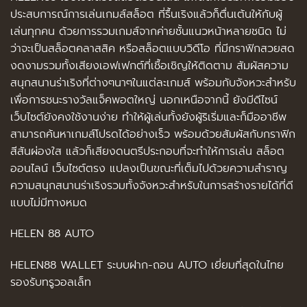
ประสบการณ์การเล่นเกมส์สล็อต ที่รื้นเริงแล้วก็ตื่นเต้นให้กับผู้
เล่นทุกคน ด้วยการรวมเกมส์จากค่ายชั้นแนวหน้าหลายชนิด ไม่
ว่าจะเป็นสล็อตคลาสสิค หรือสล็อตแบบวิดีโอ ที่มีกราฟิกสวยสด
งดงามรวมทั้งเสียงเอฟเฟกต์ที่เชื้อเชิญให้ติดตาม สัมผัสความ
สนุกสนานร่าเริงที่ต่างๆนาๆในแต่ละเกมส์ พร้อมกับจังหวะสำหรับ
เพื่อการชนะรางวัลแจ็คพอตใหญ่ นอกเหนือจากนี้ ยังมีดีไซน์
เว็บไซต์ยังคงใช้งานง่าย ทำให้ผู้เล่นทั้งยังผู้ริเริ่มและก็มืออาชีพ
สามารถค้นหาเกมส์โปรดได้อย่างเร็ว พร้อมด้วยสัมผัสกับกราฟิก
สีสันผ่องใส แล้วก็เสียงดนตรีประกอบที่จะทำให้การเล่น สล็อต
ออนไลน์ เว็บไซต์ตรง แปลงเป็นขณะที่เต็มไปด้วยความสำราญ
ความสนุกสนานร่าเริงรวมทั้งจังหวะสำหรับในการสร้างรายได้ที่ดี
แบบไม่มีทางหมด
HELEN 88 AUTO
HELEN88 WALLET ระบบฝาก-ถอน AUTO เยี่ยมที่สุดในไทย
รองรับทรูวอลเล็ท