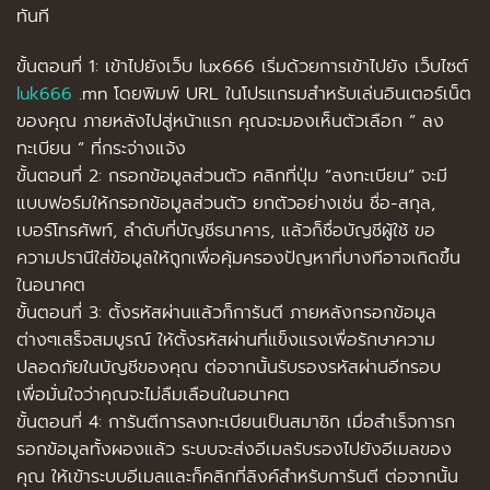
ทันที
ขั้นตอนที่ 1: เข้าไปยังเว็บ lux666 เริ่มด้วยการเข้าไปยัง เว็บไซต์
luk666
.mn โดยพิมพ์ URL ในโปรแกรมสำหรับเล่นอินเตอร์เน็ต
ของคุณ ภายหลังไปสู่หน้าแรก คุณจะมองเห็นตัวเลือก ” ลง
ทะเบียน ” ที่กระจ่างแจ้ง
ขั้นตอนที่ 2: กรอกข้อมูลส่วนตัว คลิกที่ปุ่ม “ลงทะเบียน” จะมี
แบบฟอร์มให้กรอกข้อมูลส่วนตัว ยกตัวอย่างเช่น ชื่อ-สกุล,
เบอร์โทรศัพท์, ลำดับที่บัญชีธนาคาร, แล้วก็ชื่อบัญชีผู้ใช้ ขอ
ความปรานีใส่ข้อมูลให้ถูกเพื่อคุ้มครองปัญหาที่บางทีอาจเกิดขึ้น
ในอนาคต
ขั้นตอนที่ 3: ตั้งรหัสผ่านแล้วก็การันตี ภายหลังกรอกข้อมูล
ต่างๆเสร็จสมบูรณ์ ให้ตั้งรหัสผ่านที่แข็งแรงเพื่อรักษาความ
ปลอดภัยในบัญชีของคุณ ต่อจากนั้นรับรองรหัสผ่านอีกรอบ
เพื่อมั่นใจว่าคุณจะไม่ลืมเลือนในอนาคต
ขั้นตอนที่ 4: การันตีการลงทะเบียนเป็นสมาชิก เมื่อสำเร็จการก
รอกข้อมูลทั้งผองแล้ว ระบบจะส่งอีเมลรับรองไปยังอีเมลของ
คุณ ให้เข้าระบบอีเมลและก็คลิกที่ลิงค์สำหรับการันตี ต่อจากนั้น