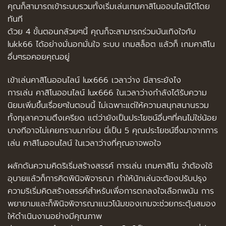
คุณก็สามารถเข้าระบบรวมทั้งเริ่มเล่นเกมคาสิโนออนไลน์ได้โดย
ทันที
ด้วย 4 ขั้นตอนกล้วยๆนี้ คุณก็จะสามารถร่วมบันเทิงใจกับ
lukk66 ได้อย่างมั่นอกมั่นใจ ระบบ เกมสล็อต แล้วก็ เกมคาสิโน
อื่นๆรอคอยคุณอยู่
เข้าเล่นคาสิโนออนไลน์ lux666 เวลาว่าง มีสาระยังไง
การเล่น คาสิโนออนไลน์ lux666 ในเวลาว่างกำลังได้รับความ
นิยมเพิ่มขึ้นเรื่อยๆในตอนนี้ ไม่เฉพาะแต่ให้ความสนุกสนานรวม
ทั้งทุเลาความตึงเครียด แต่ว่ายังเป็นประโยชน์อื่นๆที่คนไม่ใช่น้อย
บางทีอาจไม่เคยทราบมาก่อน นี่เป็น 5 คุณประโยชน์ซึ่งมาจากการ
เล่น คาสิโนออนไลน์ ในเวลาว่างที่คุณอาจพอใจ
ผลักดันความคิดริเริ่มสร้างสรรค์ การเล่น เกมคาสิโน จำต้องใช้
อุบายแล้วก็การคิดพินิจพิจารณา ทำให้นักเล่นจะต้องปรับปรุง
ความริเริ่มคิดสร้างสรรค์สำหรับเพื่อการตกลงใจเลือกพนัน การ
พยายามและก็พินิจพิจารณาแนวโน้มของเกมจะช่วยกระตุ้นสมอง
ให้ดำเนินงานอย่างมีคุณภาพ