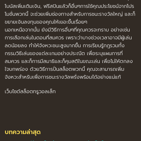
โบนัสเพิ่มเติมเงิน, ฟรีสปินแล้วก็อื่นๆการใช้คุณประโยชน์จากโปร
โมชั่นพวกนี้ จะช่วยเพิ่มช่องทางสำหรับการชนะรางวัลใหญ่ และก็
ขยายเงินลงทุนของคุณให้เยอะขึ้นเรื่อยๆ
นอกเหนือจากนั้น ยังมีวิธีการอื่นๆที่คุณควรจะทราบ อย่างเช่น
การเลือกเล่นในตอนที่สมควร เพราะว่าบางช่วงเวลาอาจมีผู้เล่น
ลดน้อยลง ทำให้จังหวะชนะสูงมากขึ้น การเรียนรู้กฎรวมทั้ง
กรรมวิธีเล่นของแต่ละเกมอย่างประณีต เพื่อระบุแผนการที่
สมควร และก็การมีสมาธิและก็คุมสติในขณะเล่น เพื่อไม่ให้ตกลง
ใจบกพร่อง ด้วยวิธีการปั่นสล็อตพวกนี้ คุณจะสามารถเพิ่ม
จังหวะสำหรับเพื่อการชนะรางวัลพรั่งพร้อมได้อย่างแน่แท้
เว็บไซต์สล็อตทรูวอลเล็ท
บทความล่าสุด