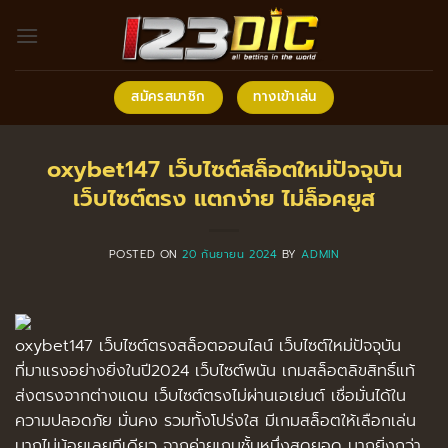
ข้าม
ไป
ยัง
เนื้อหา
สมัครสมาชิก
ทางเข้าเล่น
oxybet147 เว็บไซต์สล็อตใหม่ปัจจุบัน
เว็บไซต์ตรง แตกง่าย ไม่ล็อคยูส
POSTED ON
20 กันยายน 2024
BY
ADMIN
oxybet147 เว็บไซต์ตรงสล็อตออนไลน์ เว็บไซต์ใหม่ปัจจุบัน
ที่มาแรงอย่างยิ่งในปี2024 เว็บไซต์พนัน เกมสล็อตลิขสิทธิ์แท้
ส่งตรงจากต่างแดน เว็บไซต์ตรงไม่ผ่านเอเย่นต์ เชื่อมั่นได้ใน
ความปลอดภัย มั่นคง รวมทั้งโปร่งใส มีเกมสล็อตให้เลือกเล่น
มากไม่น้อยเลยทีเดียว จากค่ายเกมชั้นหนึ่งสุดยอด มากยิ่งกว่า