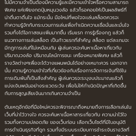
ไม่มีความจำเป็นต้องมีความรู้และมีความเข้าใจหรือความสามารถ
พิเศษ แค่เพียงกดปุ่มหมุนวงล้อ แล้วก็รอคอยให้เป็นผลลัพธ์ที่
น่าตื่นตาตื่นใจ แม้กระนั้น มือใหม่ที่พอใจจะเล่นสล็อตควรจะ
ทำความรู้จักกับกระบวนการเล่นเพื่อกำเนิดความเชื่อมั่นและมั่นใจ
รวมทั้งได้โอกาสชนะเพิ่มมากขึ้น เริ่มแรก การรู้เรื่องกฎ แล้วก็
แนวทางการเล่นสล็อต เป็นก้าวแรกที่สำคัญ สล็อต แต่ละเกมจะ
มีกฎการเล่นที่ไม่เหมือนกัน ผู้เล่นควรจะค้นหาเนื้อหาเกี่ยวกับ
ปริมาณวงล้อ ปริมาณไลน์การชนะ เครื่องหมายพิเศษ แล้วก็
รางวัลต่างๆเพื่อจะได้วางแผนพนันได้อย่างเหมาะควร นอกจาก
นั้น ความรู้ความเข้าใจที่เกี่ยวข้องกับเรื่องการจัดการเงินที่ใช้ใน
การเดิมพันก็เป็นสิ่งสำคัญ ผู้เล่นควรจะระบุงบประมาณแล้วก็
แบ่งเงินพนันอย่างระแวดระวัง เพื่อไม่ให้กำเนิดปัญหาที่เกิดขึ้น
กับการสูญเสียเงินมากเกินความจำเป็น
ต้นเหตุอีกข้อที่มือใหม่ควรจะพิจารณาถึงหมายถึงการเลือกเล่นใน
เว็บที่น่าไว้วางใจ ควรจะค้นหาเนื้อหาสาระเกี่ยวกับ ความน่าไว้ใจ
รวมทั้งความปลอดภัย ของเว็บก่อน เลือกเว็บไซต์ที่มีใบอนุมัติ
การดำเนินธุรกิจที่ถูก รวมทั้งมีระบบระเบียบการชำระเงินรางวัลที่