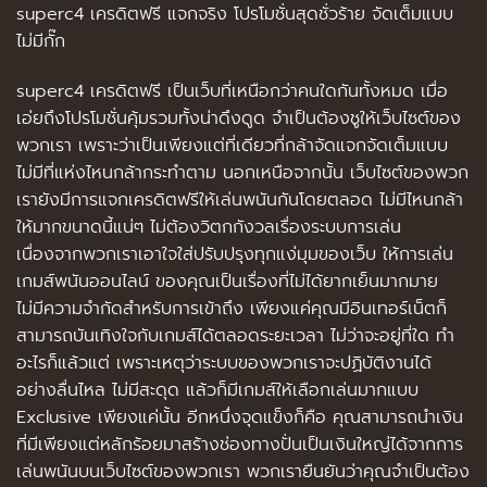
superc4 เครดิตฟรี แจกจริง โปรโมชั่นสุดชั่วร้าย จัดเต็มแบบ
ไม่มีกั๊ก
superc4 เครดิตฟรี เป็นเว็บที่เหนือกว่าคนใดกันทั้งหมด เมื่อ
เอ่ยถึงโปรโมชั่นคุ้มรวมทั้งน่าดึงดูด จำเป็นต้องชูให้เว็บไซต์ของ
พวกเรา เพราะว่าเป็นเพียงแต่ที่เดียวที่กล้าจัดแจกจัดเต็มแบบ
ไม่มีที่แห่งไหนกล้ากระทำตาม นอกเหนือจากนั้น เว็บไซต์ของพวก
เรายังมีการแจกเครดิตฟรีให้เล่นพนันกันโดยตลอด ไม่มีไหนกล้า
ให้มากขนาดนี้แน่ๆ ไม่ต้องวิตกกังวลเรื่องระบบการเล่น
เนื่องจากพวกเราเอาใจใส่ปรับปรุงทุกแง่มุมของเว็บ ให้การเล่น
เกมส์พนันออนไลน์ ของคุณเป็นเรื่องที่ไม่ได้ยากเย็นมากมาย
ไม่มีความจำกัดสำหรับการเข้าถึง เพียงแค่คุณมีอินเทอร์เน็ตก็
สามารถบันเทิงใจกับเกมส์ได้ตลอดระยะเวลา ไม่ว่าจะอยู่ที่ใด ทำ
อะไรก็แล้วแต่ เพราะเหตุว่าระบบของพวกเราจะปฏิบัติงานได้
อย่างลื่นไหล ไม่มีสะดุด แล้วก็มีเกมส์ให้เลือกเล่นมากแบบ
Exclusive เพียงแค่นั้น อีกหนึ่งจุดแข็งก็คือ คุณสามารถนำเงิน
ที่มีเพียงแต่หลักร้อยมาสร้างช่องทางปั่นเป็นเงินใหญ่ได้จากการ
เล่นพนันบนเว็บไซต์ของพวกเรา พวกเรายืนยันว่าคุณจำเป็นต้อง