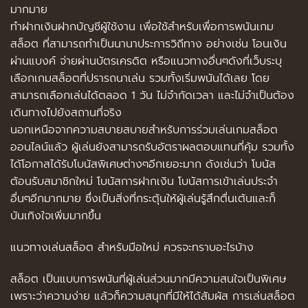
มากมาย
ทำฝากเงินฝากบัญชีผู้ใช้งาน เพื่อใช้สำหรับเพื่อการพนันเกม
สล็อต ที่สามารถทำเป็นนานาประการวิถีทาง อย่างเช่น โอนเงิน
ผ่านแบงค์ จ่ายผ่านบัตรเครดิต หรือแนวทางอื่นๆดังที่เว็บระบุ
เลือกเกมสล็อตที่ปรารถนาเล่น รวมทั้งเริ่มพนันได้เลย โดย
สามารถเลือกเล่นได้ตลอด 1 วัน ไม่จำกัดเวลา และไม่จำเป็นต้อง
เดินทางไปยังสถานที่จริง
นอกเหนือจากความสบายสบายสำหรับการร่วมเล่นเกมสล็อต
ออนไลน์แล้ว ผู้เล่นยังสามารถรับอัตราผลตอบแทนที่คุ้ม รวมทั้ง
ได้โอกาสได้รับโบนัสพิเศษต่างๆอีกเยอะมาก ดังเช่นว่า โบนัส
ต้อนรับสมาชิกใหม่ โบนัสการฝากเงิน โบนัสการเข้าเล่นประจำ
อื่นๆอีกมากมาย ซึ่งเป็นสิ่งที่กระตุ้นให้ผู้เล่นรู้สึกตื่นเต้นและก็
บันเทิงใจเพิ่มมากขึ้น
แนวทางเล่นสล็อต สำหรับมือใหม่ ควรจะทราบอะไรบ้าง
สล็อต เป็นแบบการพนันที่ผู้เล่นส่วนมากมีความสนใจเป็นพิเศษ
เพราะว่าความง่าย แล้วก็ความสนุกที่มีให้ได้สัมผัส การเล่นสล็อต