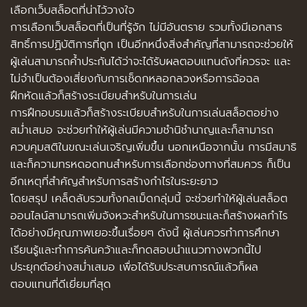
เลือกเว็บสล็อตที่น่าไว้วางใจ
การเลือกเว็บสล็อตที่เป็นที่รู้จัก ไม่มีอันตราย รวมทั้งมีเอกสาร
สิทธิ์การปฏิบัติการที่ถูก เป็นอีกหนึ่งสิ่งสำคัญที่สามารถจะช่วยให้
ผู้เล่นสามารถค้ำประกันได้ว่าจะได้รับผลตอบแทนดังที่ควรจะ และ
ไม่จำเป็นต้องเสี่ยงกับการเช็ดกหลอกลวงหรือการฉ้อฉล
ฝึกหัดแล้วก็สร้างระเบียบสำหรับในการเล่น
การฝึกอบรมแล้วก็สร้างระเบียบสำหรับในการเล่นสล็อตอย่าง
สม่ำเสมอ จะช่วยทำให้ผู้เล่นมีความชำนิชำนาญและก็สามารถ
ควบคุมสติในขณะเล่นเจริญเพิ่มขึ้น นอกเหนือจากนั้น การมีสมาธิ
และก็ความทรหดอดทนสำหรับการเลือกช่องทางที่สมควร ก็เป็น
อีกเหตุที่สำคัญสำหรับการสร้างกำไรในระยะยาว
โดยสรุป เคล็ดลับรวมทั้งกลเม็ดกลุ่มนี้ จะช่วยทำให้ผู้เล่นสล็อต
ออนไลน์สามารถเพิ่มจังหวะสำหรับในการชนะและก็สร้างผลกำไร
ได้อย่างมีคุณภาพเยอะขึ้นเรื่อยๆ ดังนี้ ผู้เล่นควรทำการศึกษา
เรียนรู้และทำการค้นคว้าและก็ทดสอบนำแนวทางพวกนี้ไป
ประยุกต์อย่างสม่ำเสมอ เพื่อได้รับประสบการณ์แล้วก็ผล
ตอบแทนที่ดีเยี่ยมที่สุด