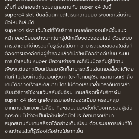
เต็มที่ อย่าคอยช้า ร่วมสนุกสนานกับ super c4 วันนี้
superc4 slot ปั่นสล็อตเกมส์ได้รับความนิยม ระบบเข้าเล่นง่าย
มือใหม่ก็เล่นได้
superc4 slot เว็บไซต์ที่ให้บริการ เกมสล็อตออนไลน์ชั้นแนว
หน้า ยอดนิยมอย่างมากในกรุ๊ปนักเสี่ยงดวงออนไลน์ ด้วยระบบ
การเข้าเล่นที่ง่ายรวมทั้งรู้เรื่องไม่ยาก สามารถตอบสนองในสิ่งที่
ต้องการของอีกทั้งผู้ช่ำชองแล้วก็มือใหม่ได้อย่างดีเยี่ยม ระบบ
การเข้าเล่นใน super มีความง่ายๆและก็เป็นมิตรกับผู้ใช้งาน
เพียงแต่ลงทะเบียนเป็นสมาชิกก็สามารถเริ่มเล่นเกมสล็อตได้โดย
ทันที ไม่ต้องผ่านขั้นตอนยุ่งยากใดๆก็ตามผู้ใช้งานสามารถเข้าถึง
เกมได้อย่างเร็วและก็สบาย โดยไม่ต้องเสียเวล่ำเวลากับการเล่า
เรียนวิธีการใช้งานเว็บสลับซับซ้อน เกมสล็อตที่ให้บริการใน
super c4 slot ถูกคัดสรรมาอย่างยอดเยี่ยม ครอบคลุม
มากมายต้นแบบแล้วก็ธีม ที่จะตอบสนองสิ่งที่ต้องการของผู้เล่น
ทุกระดับ ไม่ว่าจะเป็นมือใหม่หรือมือโปร ก็สามารถเข้ามา
สนุกสนานกับเกมสล็อตได้อย่างเต็มเปี่ยม ด้วยระบบการเล่นที่ใช้
งานง่ายแล้วก็รู้เรื่องได้อย่างไม่ยากเย็น